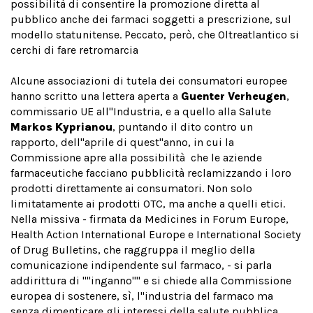
possibilità di consentire la promozione diretta al
pubblico anche dei farmaci soggetti a prescrizione, sul
modello statunitense. Peccato, però, che Oltreatlantico si
cerchi di fare retromarcia
Alcune associazioni di tutela dei consumatori europee
hanno scritto una lettera aperta a
Guenter Verheugen
,
commissario UE all''Industria, e a quello alla Salute
Markos Kyprianou
, puntando il dito contro un
rapporto, dell''aprile di quest''anno, in cui la
Commissione apre alla possibilità che le aziende
farmaceutiche facciano pubblicità reclamizzando i loro
prodotti direttamente ai consumatori. Non solo
limitatamente ai prodotti OTC, ma anche a quelli etici.
Nella missiva - firmata da Medicines in Forum Europe,
Health Action International Europe e International Society
of Drug Bulletins, che raggruppa il meglio della
comunicazione indipendente sul farmaco, - si parla
addirittura di ''''inganno'''' e si chiede alla Commissione
europea di sostenere, sì, l''industria del farmaco ma
senza dimenticare gli interessi della salute pubblica.