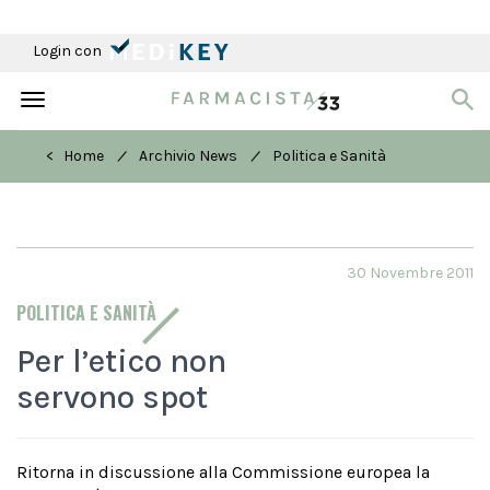
Login con
Toggle
navigation
/
/
< Home
Archivio News
Politica e Sanità
30 Novembre 2011
POLITICA E SANITÀ
Per l’etico non
servono spot
Ritorna in discussione alla Commissione europea la