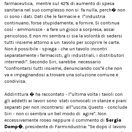
farmaceutica, mentre sul 42% di aumento di spesa
sanitaria nel suo complesso non si fa nulla, perch� non
ci sono i dati. Dati che le farmacie e l''industria
continuano, forse stupidamente, a fornire. Si continua
così - ammonisce - a fare un gioco a sorpresa, assai
pericoloso. E non mi sembra ci sia la volontà di sedersi
tutti insieme attorno a un tavolo per scoprire le carte.
Non è possibile - spiega - che un tavolo incontri
separatamente i farmacisti, gli industriali, i distributori
intermedi". Secondo Siri, sarebbe necessario
"confrontarsi tutti insieme, denunciando cos''è che non
va e impegnandosi a trovare una soluzione comune e
condivisa.
Addirittura � ha raccontato - l''ultima volta i tavoli con
gli addetti ai lavori sono stati convocati in stanze e piani
separati per non incontrarsi all''uscita. Questo - conclude
Siri - non ci sembra un bel modo di agire". Non
eccessivamente roseo neppure il commento di
Sergio
Domp�
, presidente di Farmindustria: "Se dopo il lavoro