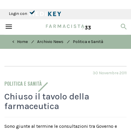
Login con
Toggle
navigation
/
/
< Home
Archivio News
Politica e Sanità
30 Novembre 2011
POLITICA E SANITÀ
Chiuso il tavolo della
farmaceutica
Sono giunte al termine le consultazioni tra Governo e