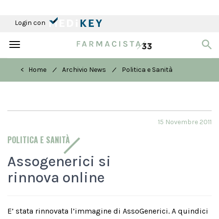
Login con
Toggle
navigation
/
/
< Home
Archivio News
Politica e Sanità
15 Novembre 2011
POLITICA E SANITÀ
Assogenerici si
rinnova online
E’ stata rinnovata l’immagine di AssoGenerici. A quindici