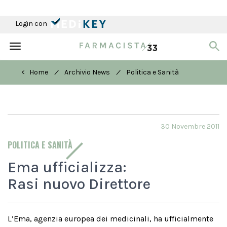
Login con
Toggle
navigation
/
/
< Home
Archivio News
Politica e Sanità
30 Novembre 2011
POLITICA E SANITÀ
Ema ufficializza:
Rasi nuovo Direttore
L’Ema, agenzia europea dei medicinali, ha ufficialmente