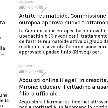
27/12/2019
ARCHIVIO NEWS
Artrite reumatoide, Commissione
ita
europea approva nuovo trattame
La Commissione europea ha approvato
upadacitinib (Rinvoq) per il trattamento
i
dell'artrite reumatoide attiva di grado d
moderato a severoLa Commissione euro
lla
approvato upadacitinib (Rinvoq) per...
..
27/12/2019
ARCHIVIO NEWS
Acquisti online illegali in crescita,
Mirone: educare il cittadino a usa
filiera ufficiale
 una
ella
Acquistare i farmaci su internet attraver
io
non autorizzati è un fenomeno in conti