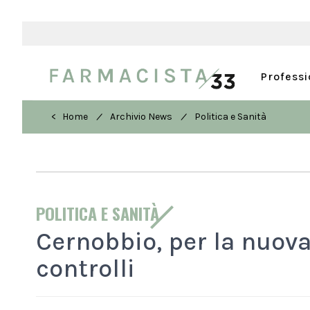
Profess
/
/
< Home
Archivio News
Politica e Sanità
POLITICA E SANITÀ
Cernobbio, per la nuova
controlli