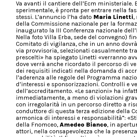
Va avanti il cantiere dell’Ecm ministeriale. 
sperimentale, è pronta per entrare nella fas
stessi. L’annuncio l’ha dato
Maria Linetti
,
della Commissione nazionale per la formaz
inaugurato la III Conferenza nazionale del
Nella foto Villa Erba, sede del convegno) fino
Comitato di vigilanza, che in un anno dovrà 
via provvisoria, selezionati casualmente tra
prescelti» ha spiegato Linetti «verranno av
dove verrà anche ricordato il percorso di ver
dei requisiti indicati nella domanda di ac
l’aderenza alle regole del Programma nazio
d’interessi e sponsorizzazioni. Controlli e 
dell’accreditamento. «Le sanzioni» ha infatt
immediatamente, a meno di violazioni grav
con irregolarità in un percorso diretto a ris
conduttore di questa terza edizione della C
armonica di interessi e responsabilità”: «S
della Fnomceo,
Amedeo Bianco
, in apertu
attori, nella consapevolezza che la presenza