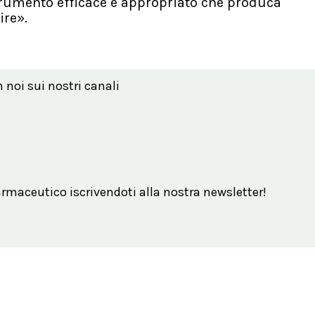
strumento efficace e appropriato che produca
ire».
n noi sui nostri canali
maceutico iscrivendoti alla nostra newsletter!