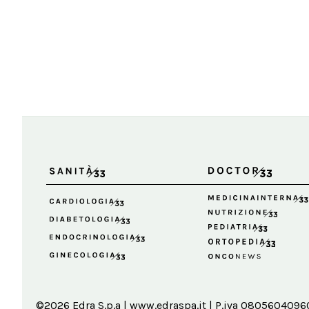
©2026 Edra S.p.a | www.edraspa.it | P.iva 08056040960 |