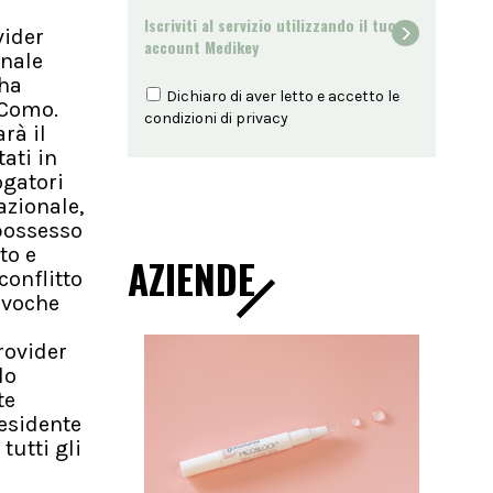
Iscriviti al servizio utilizzando il tuo
vider
account Medikey
onale
 ha
Dichiaro di aver letto e accetto le
 Como.
condizioni di
privacy
rà il
ati in
ogatori
azionale,
 possesso
to e
AZIENDE
onflitto
revoche
rovider
lo
te
residente
tutti gli