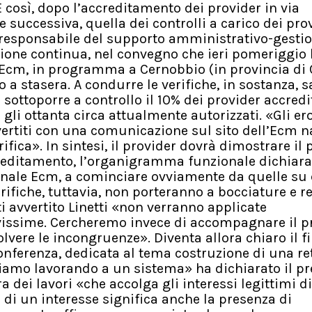
E così, dopo l’accreditamento dei provider in via
e successiva, quella dei controlli a carico dei pro
 responsabile del supporto amministrativo-gesti
ione continua, nel convegno che ieri pomeriggio
l’Ecm, in programma a Cernobbio (in provincia di
 a stasera. A condurre le verifiche, in sostanza, sa
sottoporre a controllo il 10% dei provider accredit
 gli ottanta circa attualmente autorizzati. «Gli er
vertiti con una comunicazione sul sito dell’Ecm n
ifica». In sintesi, il provider dovrà dimostrare il
creditamento, l’organigramma funzionale dichiara
nale Ecm, a cominciare ovviamente da quelle su c
verifiche, tuttavia, non porteranno a bocciature e 
i avvertito Linetti «non verranno applicate
issime. Cercheremo invece di accompagnare il p
olvere le incongruenze». Diventa allora chiaro il fi
onferenza, dedicata al tema costruzione di una re
tiamo lavorando a un sistema» ha dichiarato il p
ra dei lavori «che accolga gli interessi legittimi di 
 di un interesse significa anche la presenza di