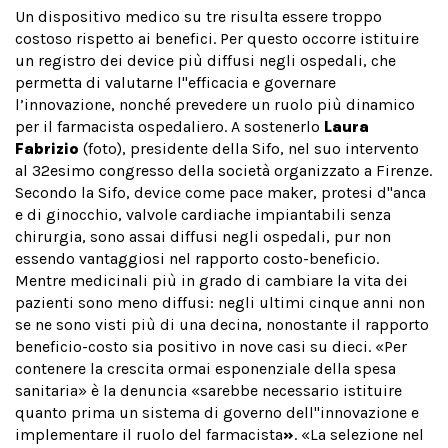
Un dispositivo medico su tre risulta essere troppo
costoso rispetto ai benefici. Per questo occorre istituire
un registro dei device più diffusi negli ospedali, che
permetta di valutarne l''efficacia e governare
l’innovazione, nonché prevedere un ruolo più dinamico
per il farmacista ospedaliero. A sostenerlo
Laura
Fabrizio
(foto), presidente della Sifo, nel suo intervento
al 32esimo congresso della società organizzato a Firenze.
Secondo la Sifo, device come pace maker, protesi d''anca
e di ginocchio, valvole cardiache impiantabili senza
chirurgia, sono assai diffusi negli ospedali, pur non
essendo vantaggiosi nel rapporto costo-beneficio.
Mentre medicinali più in grado di cambiare la vita dei
pazienti sono meno diffusi: negli ultimi cinque anni non
se ne sono visti più di una decina, nonostante il rapporto
beneficio-costo sia positivo in nove casi su dieci. «Per
contenere la crescita ormai esponenziale della spesa
sanitaria» è la denuncia «sarebbe necessario istituire
quanto prima un sistema di governo dell''innovazione e
implementare il ruolo del farmacista
»
. «La selezione nel