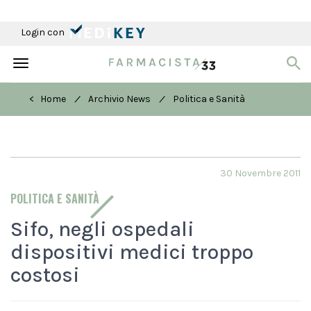
Login con
Toggle
navigation
/
/
< Home
Archivio News
Politica e Sanità
30 Novembre 2011
POLITICA E SANITÀ
Sifo, negli ospedali
dispositivi medici troppo
costosi