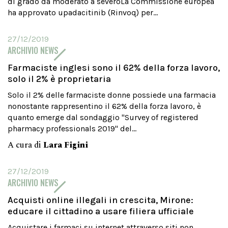
di grado da moderato a severoLa Commissione europea
ha approvato upadacitinib (Rinvoq) per...
27/12/2019
ARCHIVIO NEWS
Farmaciste inglesi sono il 62% della forza lavoro,
solo il 2% è proprietaria
Solo il 2% delle farmaciste donne possiede una farmacia
nonostante rappresentino il 62% della forza lavoro, è
quanto emerge dal sondaggio "Survey of registered
pharmacy professionals 2019" del...
A cura di
Lara Figini
27/12/2019
ARCHIVIO NEWS
Acquisti online illegali in crescita, Mirone:
educare il cittadino a usare filiera ufficiale
Acquistare i farmaci su internet attraverso siti non