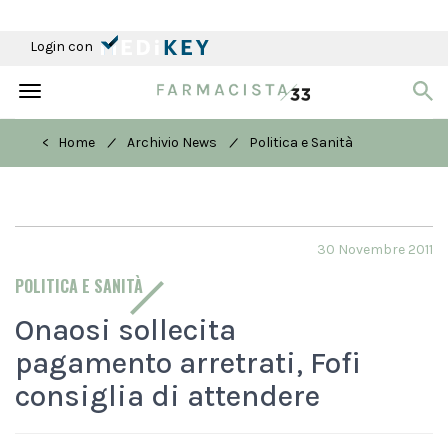
Login con
Toggle
navigation
/
/
< Home
Archivio News
Politica e Sanità
30 Novembre 2011
POLITICA E SANITÀ
Onaosi sollecita
pagamento arretrati, Fofi
consiglia di attendere