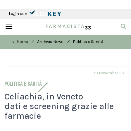
Login con
Toggle
navigation
/
/
< Home
Archivio News
Politica e Sanità
30 Novembre 2011
POLITICA E SANITÀ
Celiachia, in Veneto
dati e screening grazie alle
farmacie