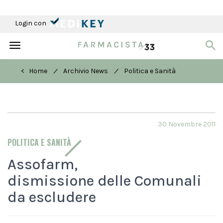
Login con
Toggle
navigation
/
/
< Home
Archivio News
Politica e Sanità
30 Novembre 2011
POLITICA E SANITÀ
Assofarm,
dismissione delle Comunali
da escludere