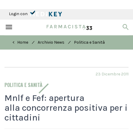
Login con
Toggle
navigation
/
/
< Home
Archivio News
Politica e Sanità
23 Dicembre 2011
POLITICA E SANITÀ
Mnlf e Fef: apertura
alla concorrenza positiva per i
cittadini