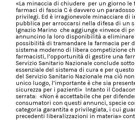
«La minaccia di chiudere per un giorno le fa
farmaci di fascia C è davvero un paradosso:
privilegi. Ed è irragionevole minacciare di
pubblica per arroccarsi nella difesa di un
Ignazio Marino che aggiunge «invece di pro
annuncino la loro disponibilità a eliminare 
possibilità di tramandare la farmacia per di
sistema moderno di libera competizione che d
farmacisti, l’opportunità di gestire una fa
Servizio Sanitario Nazionale conclude sot
essenziale del sistema di cura e per questo
del Servizio Sanitario Nazionale ma ciò non
unico luogo, l’importante è che sia presente
sicurezza per i pazienti» Intanto il Codaco
serrata: «Non è accettabile che per difender
consumatori con questi annunci, specie con
categoria garantita e privilegiata, i cui gu
precedenti liberalizzazioni in materia» con