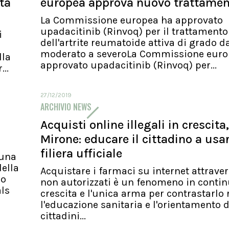
ita
europea approva nuovo trattame
La Commissione europea ha approvato
upadacitinib (Rinvoq) per il trattamento
i
dell'artrite reumatoide attiva di grado d
moderato a severoLa Commissione euro
lla
approvato upadacitinib (Rinvoq) per...
..
27/12/2019
ARCHIVIO NEWS
Acquisti online illegali in crescita,
Mirone: educare il cittadino a usa
filiera ufficiale
 una
ella
Acquistare i farmaci su internet attraver
io
non autorizzati è un fenomeno in conti
als
crescita e l'unica arma per contrastarlo 
l'educazione sanitaria e l'orientamento d
cittadini...