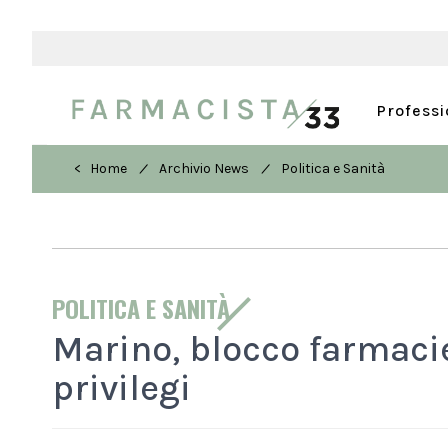
Profess
/
/
< Home
Archivio News
Politica e Sanità
POLITICA E SANITÀ
Marino, blocco farmaci
privilegi