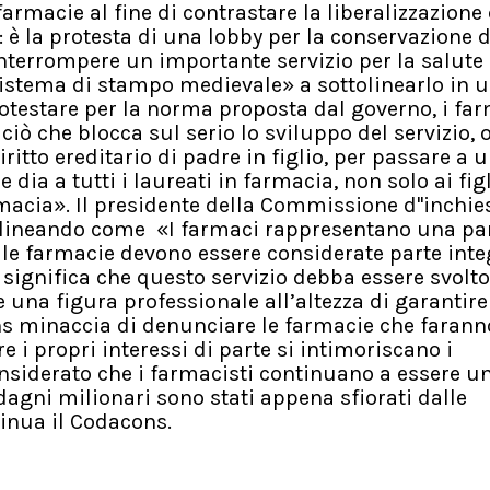
rmacie al fine di contrastare la liberalizzazione 
 è la protesta di una lobby per la conservazione d
 interrompere un importante servizio per la salute
 sistema di stampo medievale» a sottolinearlo in 
testare per la norma proposta dal governo, i far
ciò che blocca sul serio lo sviluppo del servizio, 
ritto ereditario di padre in figlio, per passare a 
ia a tutti i laureati in farmacia, non solo ai figl
rmacia». Il presidente della Commissione d''inchie
tolineando come «I farmaci rappresentano una pa
 le farmacie devono essere considerate parte int
 significa che questo servizio debba essere svolto
 una figura professionale all’altezza di garantire
ns minaccia di denunciare le farmacie che farann
e i propri interessi di parte si intimoriscano i
siderato che i farmacisti continuano a essere u
adagni milionari sono stati appena sfiorati dalle
tinua il Codacons.