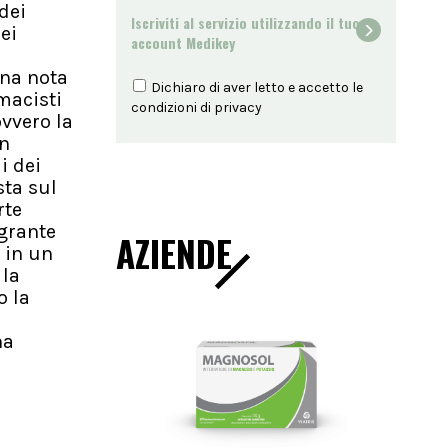
dei
Iscriviti al servizio utilizzando il tuo
ei
account Medikey
una nota
Dichiaro di aver letto e accetto le
macisti
condizioni di
privacy
ovvero la
un
i dei
sta sul
rte
egrante
AZIENDE
 in un
 la
o la
na