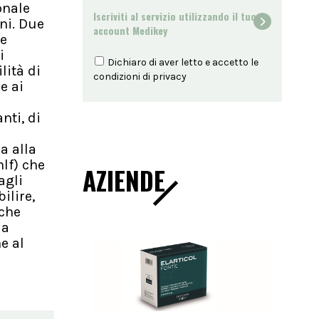
onale
Iscriviti al servizio utilizzando il tuo
ni. Due
account Medikey
he
i
Dichiaro di aver letto e accetto le
lità di
condizioni di
privacy
e ai
nti, di
a alla
lf) che
AZIENDE
agli
ilire,
 che
la
e al