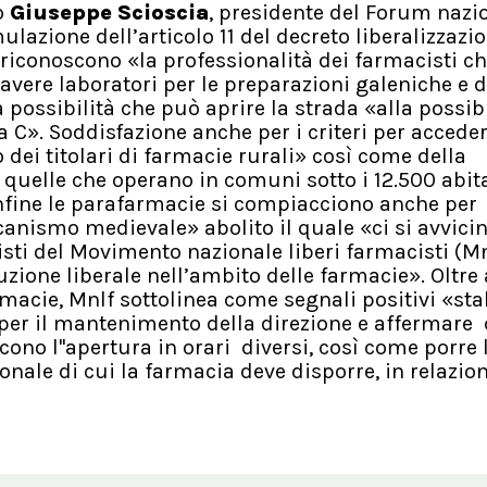
o
Giuseppe Scioscia
, presidente del Forum nazi
azione dell’articolo 11 del decreto liberalizzazio
 riconoscono «la professionalità dei farmacisti c
avere laboratori per le preparazioni galeniche e d
 possibilità che può aprire la strada «alla possibi
a C». Soddisfazione anche per i criteri per acceder
dei titolari di farmacie rurali» così come della
 quelle che operano in comuni sotto i 12.500 abita
Infine le parafarmacie si compiacciono anche per
anismo medievale» abolito il quale «ci si avvicin
sti del Movimento nazionale liberi farmacisti (Mn
zione liberale nell’ambito delle farmacie». Oltre 
macie, Mnlf sottolinea come segnali positivi «stab
à per il mantenimento della direzione e affermare
ono l''apertura in orari diversi, così come porre 
ale di cui la farmacia deve disporre, in relazion