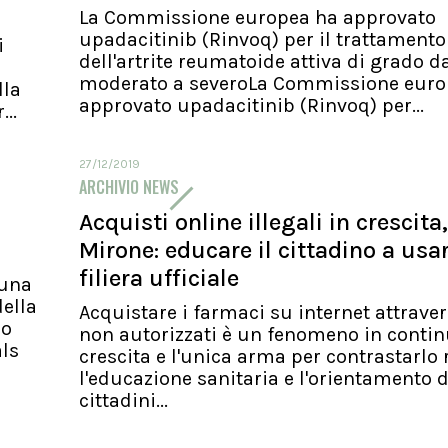
La Commissione europea ha approvato
upadacitinib (Rinvoq) per il trattamento
i
dell'artrite reumatoide attiva di grado d
moderato a severoLa Commissione euro
lla
approvato upadacitinib (Rinvoq) per...
..
27/12/2019
ARCHIVIO NEWS
Acquisti online illegali in crescita,
Mirone: educare il cittadino a usa
filiera ufficiale
 una
ella
Acquistare i farmaci su internet attraver
io
non autorizzati è un fenomeno in conti
als
crescita e l'unica arma per contrastarlo 
l'educazione sanitaria e l'orientamento d
cittadini...