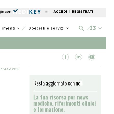
gin con
»
ACCEDI
|
REGISTRATI
alimenti
Speciali e servizi
ebbraio 2012
Resta aggiornato con noi!
La tua risorsa per news
mediche, riferimenti clinici
e formazione.