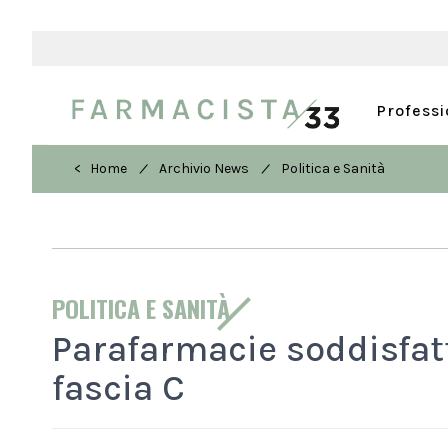
Profess
/
/
< Home
Archivio News
Politica e Sanità
POLITICA E SANITÀ
Parafarmacie soddisfatt
fascia C