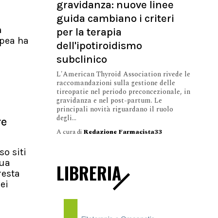
gravidanza: nuove linee
guida cambiano i criteri
a
per la terapia
pea ha
dell'ipotiroidismo
subclinico
L'American Thyroid Association rivede le
raccomandazioni sulla gestione delle
tireopatie nel periodo preconcezionale, in
gravidanza e nel post-partum. Le
principali novità riguardano il ruolo
degli...
re
A cura di
Redazione Farmacista33
so siti
nua
LIBRERIA
resta
ei