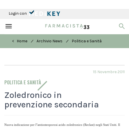
Login con
Toggle
navigation
/
/
< Home
Archivio News
Politica e Sanità
15 Novembre 2011
POLITICA E SANITÀ
Zoledronico in
prevenzione secondaria
Nuova indicazione per l''antiosteoporosi acido zoledronico (Reclast) negli Stati Uniti. Il