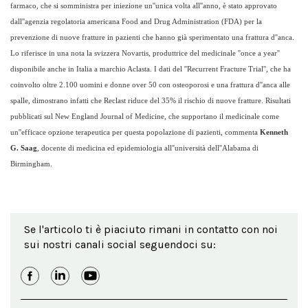
farmaco, che si somministra per iniezione un''unica volta all''anno, è stato approvato
dall''agenzia regolatoria americana Food and Drug Administration (FDA) per la
prevenzione di nuove fratture in pazienti che hanno già sperimentato una frattura d''anca.
Lo riferisce in una nota
la svizzera Novartis
, produttrice del medicinale ''once a year''
disponibile anche in Italia a marchio Aclasta. I dati del ''Recurrent Fracture Trial'', che ha
coinvolto oltre 2.100 uomini e donne over 50 con osteoporosi e una frattura d''anca alle
spalle, dimostrano infatti che Reclast riduce del 35% il rischio di nuove fratture. Risultati
pubblicati sul New England Journal of Medicine, che supportano il medicinale come
un''efficace opzione terapeutica per questa popolazione di pazienti, commenta
Kenneth
G. Saag
, docente di medicina ed epidemiologia all''università dell''Alabama di
Birmingham.
Se l'articolo ti è piaciuto rimani in contatto con noi
sui nostri canali social seguendoci su: