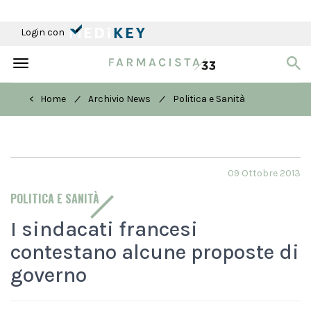
Login con
Toggle
navigation
/
/
< Home
Archivio News
Politica e Sanità
09 Ottobre 2013
POLITICA E SANITÀ
I sindacati francesi
contestano alcune proposte di
governo