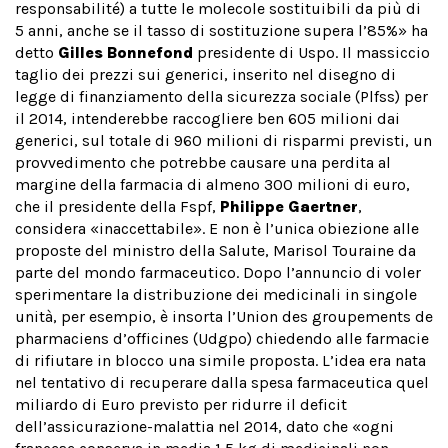
responsabilité) a tutte le molecole sostituibili da più di
5 anni, anche se il tasso di sostituzione supera l’85%» ha
detto
Gilles Bonnefond
presidente di Uspo. Il massiccio
taglio dei prezzi sui generici, inserito nel disegno di
legge di finanziamento della sicurezza sociale (Plfss) per
il 2014, intenderebbe raccogliere ben 605 milioni dai
generici, sul totale di 960 milioni di risparmi previsti, un
provvedimento che potrebbe causare una perdita al
margine della farmacia di almeno 300 milioni di euro,
che il presidente della Fspf,
Philippe Gaertner
,
considera «inaccettabile». E non è l’unica obiezione alle
proposte del ministro della Salute, Marisol Touraine da
parte del mondo farmaceutico. Dopo l’annuncio di voler
sperimentare la distribuzione dei medicinali in singole
unità, per esempio, è insorta l’Union des groupements de
pharmaciens d’officines (Udgpo) chiedendo alle farmacie
di rifiutare in blocco una simile proposta. L’idea era nata
nel tentativo di recuperare dalla spesa farmaceutica quel
miliardo di Euro previsto per ridurre il deficit
dell’assicurazione-malattia nel 2014, dato che «ogni