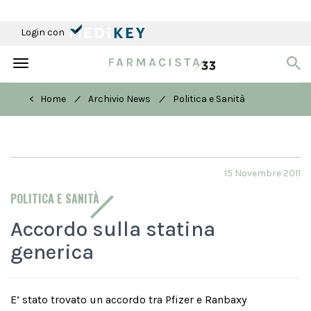
Login con
Toggle
navigation
/
/
< Home
Archivio News
Politica e Sanità
15 Novembre 2011
POLITICA E SANITÀ
Accordo sulla statina
generica
E’ stato trovato un accordo tra Pfizer e Ranbaxy