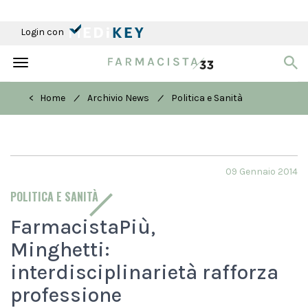
Login con
Toggle
navigation
/
/
< Home
Archivio News
Politica e Sanità
09 Gennaio 2014
POLITICA E SANITÀ
FarmacistaPiù,
Minghetti:
interdisciplinarietà rafforza
professione