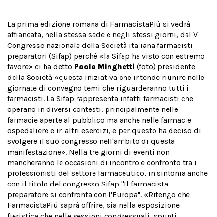
La prima edizione romana di FarmacistaPiù si vedrà
affiancata, nella stessa sede e negli stessi giorni, dal V
Congresso nazionale della Società italiana farmacisti
preparatori (Sifap) perché «la Sifap ha visto con estremo
favore» ci ha detto
Paola Minghetti
(foto) presidente
della Società «questa iniziativa che intende riunire nelle
giornate di convegno temi che riguarderanno tutti i
farmacisti. La Sifap rappresenta infatti farmacisti che
operano in diversi contesti: principalmente nelle
farmacie aperte al pubblico ma anche nelle farmacie
ospedaliere e in altri esercizi, e per questo ha deciso di
svolgere il suo congresso nell'ambito di questa
manifestazione». Nella tre giorni di eventi non
mancheranno le occasioni di incontro e confronto tra i
professionisti del settore farmaceutico, in sintonia anche
con il titolo del congresso Sifap "Il farmacista
preparatore si confronta con l'Europa". «Ritengo che
FarmacistaPiù saprà offrire, sia nella esposizione
fieristica che nelle sessioni congressuali, spunti