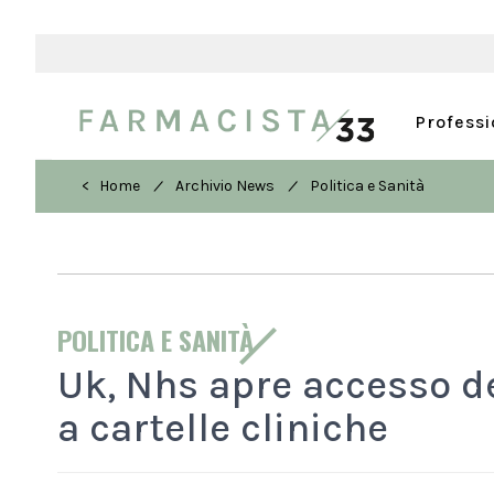
Profess
/
/
< Home
Archivio News
Politica e Sanità
POLITICA E SANITÀ
Uk, Nhs apre accesso dei
a cartelle cliniche