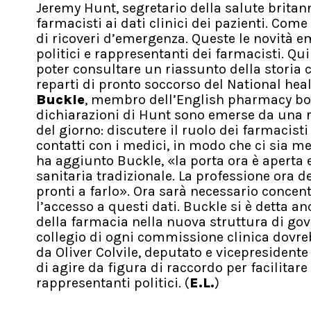
Jeremy Hunt, segretario della salute britann
farmacisti ai dati clinici dei pazienti. Com
di ricoveri d’emergenza. Queste le novità e
politici e rappresentanti dei farmacisti. Q
poter consultare un riassunto della storia cl
reparti di pronto soccorso del National hea
Buckle
, membro dell’English pharmacy boa
dichiarazioni di Hunt sono emerse da una r
del giorno: discutere il ruolo dei farmacisti
contatti con i medici, in modo che ci sia m
ha aggiunto Buckle, «la porta ora è aperta 
sanitaria tradizionale. La professione ora 
pronti a farlo». Ora sarà necessario concent
l’accesso a questi dati. Buckle si è detta
della farmacia nella nuova struttura di gov
collegio di ogni commissione clinica dovre
da Oliver Colvile, deputato e vicepresident
di agire da figura di raccordo per facilitare
rappresentanti politici. (
E.L.
)