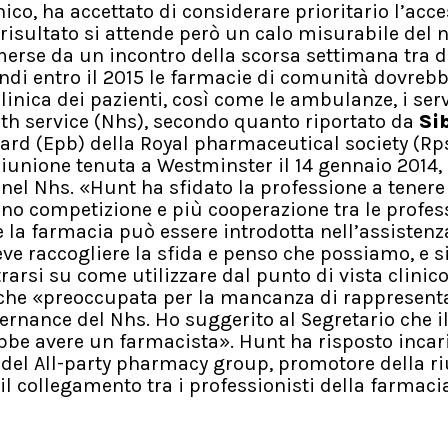
ico, ha accettato di considerare prioritario l’acce
e risultato si attende però un calo misurabile del
merse da un incontro della scorsa settimana tra d
uindi entro il 2015 le farmacie di comunità dovreb
inica dei pazienti, così come le ambulanze, i serviz
lth service (Nhs), secondo quanto riportato da
Si
rd (Epb) della Royal pharmaceutical society (Rps
iunione tenuta a Westminster il 14 gennaio 2014,
 nel Nhs. «Hunt ha sfidato la professione a tenere 
eno competizione e più cooperazione tra le profes
e la farmacia può essere introdotta nell’assistenz
deve raccogliere la sfida e penso che possiamo, e 
rarsi su come utilizzare dal punto di vista clinic
 anche «preoccupata per la mancanza di rappresen
ernance del Nhs. Ho suggerito al Segretario che i
bbe avere un farmacista». Hunt ha risposto inca
e del All-party pharmacy group, promotore della r
 il collegamento tra i professionisti della farmacia