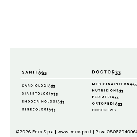
©2026 Edra S.p.a | www.edraspa.it | P.iva 08056040960 |