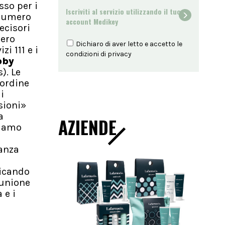
sso per i
Iscriviti al servizio utilizzando il tuo
 numero
account Medikey
ecisori
bero
Dichiaro di aver letto e accetto le
i 111 e i
condizioni di
privacy
bby
). Le
 ordine
i
sioni»
a
AZIENDE
siamo
o
tanza
l
ricando
iunione
 e i