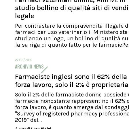
studio bollino di qualità siti di vend
legale
Per contrastare la compravendita illegale d
farmaci per uso veterinario il Ministero sta
studiando un logo, un bollino di qualità su
falsa riga di quanto fatto per le farmaciePer.
27/12/2019
ARCHIVIO NEWS
Farmaciste inglesi sono il 62% della
forza lavoro, solo il 2% è proprietaria
Solo il 2% delle farmaciste donne possiede
farmacia nonostante rappresentino il 62% d
forza lavoro, è quanto emerge dal sondagg
"Survey of registered pharmacy profession
2019" del...
A cura di
Lara Figini