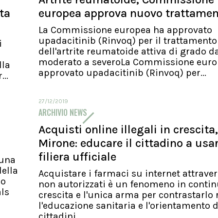
ita
europea approva nuovo trattame
La Commissione europea ha approvato
upadacitinib (Rinvoq) per il trattamento
i
dell'artrite reumatoide attiva di grado d
moderato a severoLa Commissione euro
lla
approvato upadacitinib (Rinvoq) per...
..
27/12/2019
ARCHIVIO NEWS
Acquisti online illegali in crescita,
Mirone: educare il cittadino a usa
filiera ufficiale
 una
ella
Acquistare i farmaci su internet attraver
io
non autorizzati è un fenomeno in conti
als
crescita e l'unica arma per contrastarlo 
l'educazione sanitaria e l'orientamento d
cittadini...