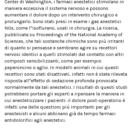
Center di Washington, i farmaci anestetici stimolano in
maniera eccessiva il sistema nervoso e possono
aumentare il dolore dopo un intervento chirurgico e
prolungarlo. Sono stati presi in esame i gas anestetici
NOx, come l''isoflurano, usati in chirurgia. La ricerca,
pubblicata su Proceedings of the National Academy of
Sciences, che tali sostanche chimiche sono più irritanti
di quanto si pensasse e sembrano agire su recettori
nervosi identici a quelli stimolati dal contatto con altri
composti sensibilizzanti, come per esempio
peperoncino o aglio. In modelli animali in cui questi
recettori sono stati disattivati, infatti non è stata rilevata
risposta all''effetto di sedazione profonda provocata
normalmente da tali anestetici. I risultati di questi studi
potrebbero portare gli esperti a ripensare la maniera in
cui anestetiszzare i pazienti: il dolore post-operatorio è
infatti una delle questioni più importanti per gli
anestesisti e alcuni abbinano già da tempo farmaci
antidolorifici agli anestetici.