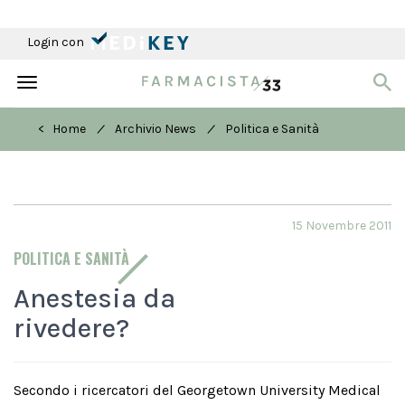
Login con
Toggle
navigation
/
/
< Home
Archivio News
Politica e Sanità
15 Novembre 2011
POLITICA E SANITÀ
Anestesia da
rivedere?
Secondo i ricercatori del Georgetown University Medical