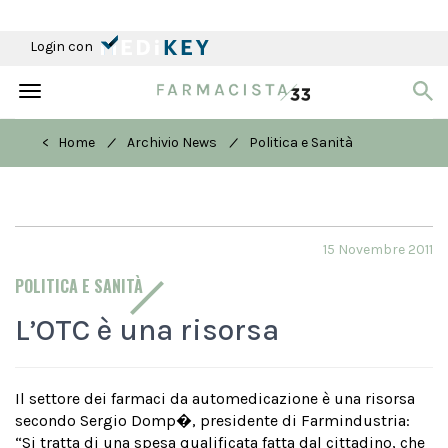
Login con
Toggle
navigation
/
/
< Home
Archivio News
Politica e Sanità
15 Novembre 2011
POLITICA E SANITÀ
L’OTC è una risorsa
Il settore dei farmaci da automedicazione è una risorsa
secondo Sergio Domp�, presidente di Farmindustria:
“Si tratta di una spesa qualificata fatta dal cittadino, che