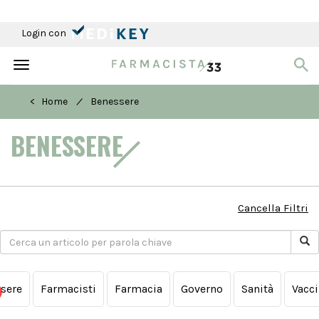
Login con
Toggle
navigation
/
< Home
Benessere
BENESSERE
Cancella Filtri
ssere
Farmacisti
Farmacia
Governo
Sanità
Vacci