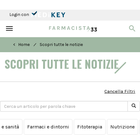
Login con
Toggle
navigation
/
< Home
Scopri tutte le notizie
SCOPRI TUTTE LE NOTIZIE
Cancella Filtri
a e sanità
Farmaci e dintorni
Fitoterapia
Nutrizione