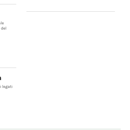
ale
 del
a
 legati