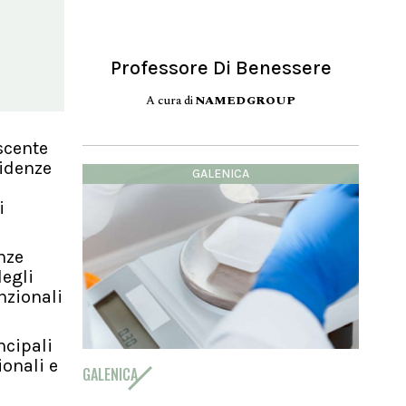
Professore Di Benessere
A cura di
NAMEDGROUP
scente
videnze
GALENICA
i
nze
degli
nzionali
ncipali
ionali e
GALENICA