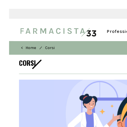
Profess
/
< Home
Corsi
CORSI