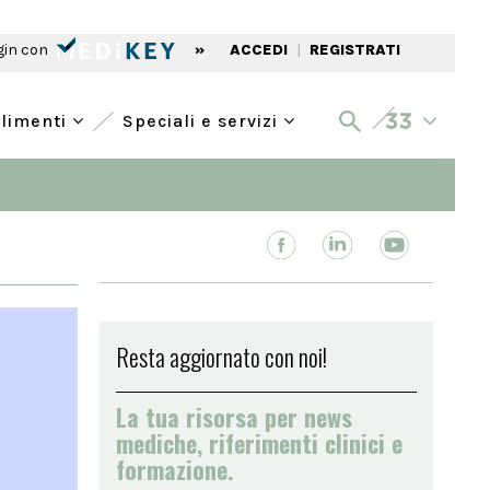
gin con
»
ACCEDI
|
REGISTRATI
alimenti
Speciali e servizi
Resta aggiornato con noi!
La tua risorsa per news
mediche, riferimenti clinici e
formazione.