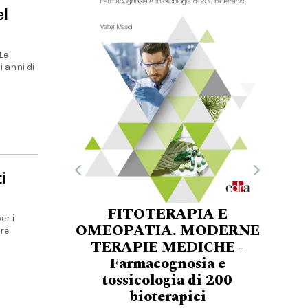
el
Le
i anni di
i
FITOTERAPIA E
er i
OMEOPATIA. MODERNE
ire
TERAPIE MEDICHE -
Farmacognosia e
tossicologia di 200
bioterapici