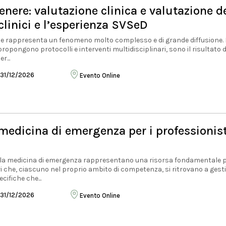
enere: valutazione clinica e valutazione d
 clinici e l’esperienza SVSeD
ne rappresenta un fenomeno molto complesso e di grande diffusione. 
propongono protocolli e interventi multidisciplinari, sono il risultato d
r...
 31/12/2026
Evento Online
 medicina di emergenza per i professionist
i alla medicina di emergenza rappresentano una risorsa fondamentale p
i che, ciascuno nel proprio ambito di competenza, si ritrovano a gest
cifiche che...
 31/12/2026
Evento Online