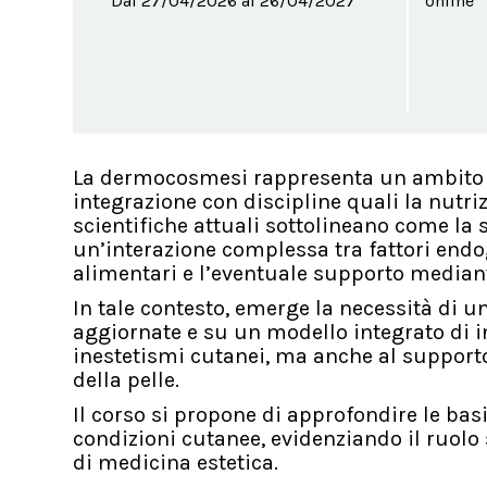
Dal 27/04/2026
al 26/04/2027
online
La dermocosmesi rappresenta un ambito in
integrazione con discipline quali la nutriz
scientifiche attuali sottolineano come la sa
un’interazione complessa tra fattori endoge
alimentari e l’eventuale supporto median
In tale contesto, emerge la necessità di
aggiornate e su un modello integrato di i
inestetismi cutanei, ma anche al supporto
della pelle.
Il corso si propone di approfondire le bas
condizioni cutanee, evidenziando il ruolo 
di medicina estetica.