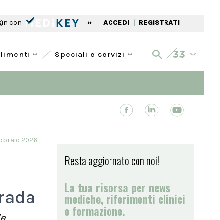
gin con
»
ACCEDI
|
REGISTRATI
alimenti
Speciali e servizi
ebbraio 2026
Resta aggiornato con noi!
La tua risorsa per news
trada
mediche, riferimenti clinici
e formazione.
le