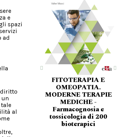
ssere
za e
gli spazi
servizi
o ad
ella
FITOTERAPIA E
OMEOPATIA.
diritto
MODERNE TERAPIE
i un
MEDICHE -
 tale
Farmacognosia e
lità al
tossicologia di 200
come
bioterapici
ltre,