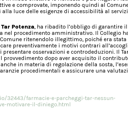
ggettive e comprovate, imponendo quindi al Comune
lla luce delle esigenze di accessibilità al serviz
l
Tar Potenza
, ha ribadito l’obbligo di garantire il
nel procedimento amministrativo. Il Collegio ha 
l Comune ritenendolo illegittimo, poiché era stat
care preventivamente i motivi contrari all’accog
di presentare osservazioni e controdeduzioni. Il Ta
l provvedimento dopo aver acquisito il contribut
 anche in materia di regolazione della sosta, l’ese
 garanzie procedimentali e assicurare una valutaz
ario/32443/farmacie-e-parcheggi-tar-nessun-
e-motivare-il-diniego.html