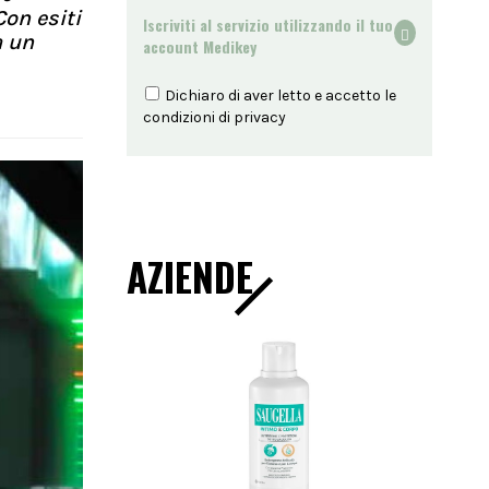
Con esiti
Iscriviti al servizio utilizzando il tuo
a un
account Medikey
Dichiaro di aver letto e accetto le
condizioni di
privacy
AZIENDE