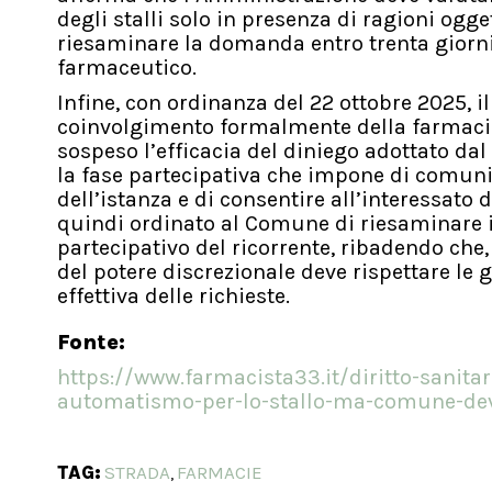
degli stalli solo in presenza di ragioni o
riesaminare la domanda entro trenta giorni a
farmaceutico.
Infine, con ordinanza del 22 ottobre 2025, i
coinvolgimento formalmente della farmacia 
sospeso l’efficacia del diniego adottato da
la fase partecipativa che impone di comuni
dell’istanza e di consentire all’interessato 
quindi ordinato al Comune di riesaminare i
partecipativo del ricorrente, ribadendo che,
del potere discrezionale deve rispettare le
effettiva delle richieste.
Fonte:
https://www.farmacista33.it/diritto-sanit
automatismo-per-lo-stallo-ma-comune-dev
TAG:
STRADA
FARMACIE
,