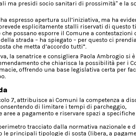
i ma presidi socio sanitari di prossimità" e la s
ha espresso apertura sull’iniziativa, ma ha eviden
prevede esplicitamente stalli riservati di questo t
 che possano esporre il Comune a contestazioni o i
della strada – ha spiegato – per questo ci prend
sta che metta d’accordo tutti”.
a, la senatrice e consigliera Paola
Ambrogio si è
 emendamento che chiarisca la possibilità per i 
rmacie, offrendo una base legislativa certa per faci
po.
ada
ticolo 7, attribuisce ai Comuni la competenza a dis
, consentendo di limitare i tempi di parcheggio,
ire aree a pagamento e riservare spazi a specifiche
l perimetro tracciato dalla normativa nazionale e d
le principali tipologie di sosta (libera, a pagam