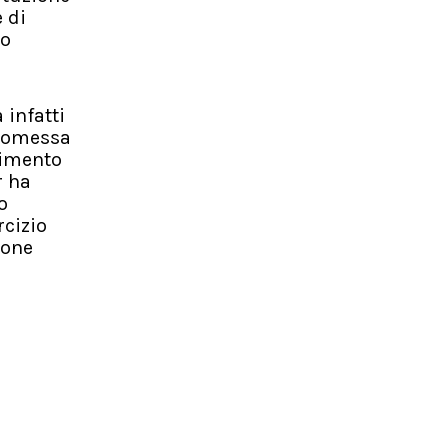
 di
io
infatti
a omessa
limento
r ha
o
rcizio
ione