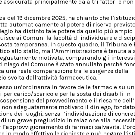
 è assicurata principalmente da altri fattori e non
za del 19 dicembre 2025, ha chiarito che l’istituz
otta automaticamente al potere di riserva previst
ollegio ha distinto tale potere da quello più ampio
ibuisce ai Comuni la facoltà di individuare e disci
sosta temporanea. In questo quadro, il Tribunale 
ico allo stallo, ma l’Amministrazione è tenuta a 
adeguatamente motivata, comparando gli interessi
il diniego del Comune è stato annullato perché fon
za una reale comparazione tra le esigenze della
io svolta dall’attività farmaceutica.
sso un’ordinanza in favore delle farmacie su un
i per carico/scarico e per la sosta dei disabili in
sospensione del provvedimento e il riesame dell’
to non adeguatamente motivato il diniego, fondat
ione dei luoghi, senza l’individuazione di concret
o di un grave pregiudizio in relazione alla necessit
r l’approvvigionamento di farmaci salvavita. L’or
 in modo effettivo le richieste e può negare l’ist