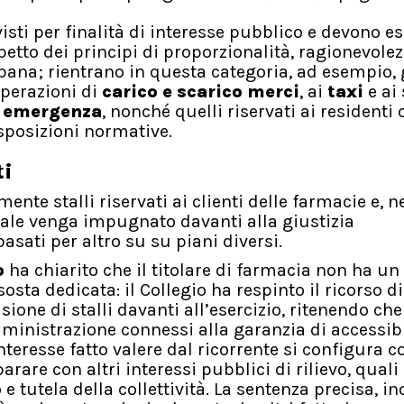
sti per finalità di interesse pubblico e devono e
petto dei principi di proporzionalità, ragionevolez
bana; rientrano in questa categoria, ad esempio, 
 operazioni di
carico e scarico merci
, ai
taxi
e ai 
i
emergenza
, nonché quelli riservati ai residenti 
isposizioni normative.
ti
ente stalli riservati ai clienti delle farmacie e, n
ale venga impugnato davanti alla giustizia
sati per altro su su piani diversi.
o
ha chiarito che il titolare di farmacia non ha un 
osta dedicata: il Collegio ha respinto il ricorso d
ne di stalli davanti all’esercizio, ritenendo che
Amministrazione connessi alla garanzia di accessibi
interesse fatto valere dal ricorrente si configura 
are con altri interessi pubblici di rilievo, quali
 tutela della collettività. La sentenza precisa, ino