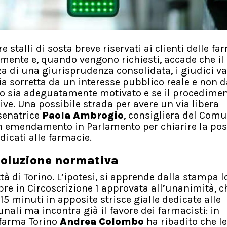
re stalli di sosta breve riservati ai clienti delle far
amente e, quando vengono richiesti, accade che il
za di una giurisprudenza consolidata, i giudici v
ia sorretta da un interesse pubblico reale e non 
o sia adeguatamente motivato e se il procediment
ive. Una possibile strada per avere un via libera
senatrice
Paola Ambrogio
, consigliera del Comu
un emendamento in Parlamento per chiarire la poss
dicati alle farmacie.
 soluzione normativa
ttà di Torino. L’ipotesi, si apprende dalla stampa l
e in Circoscrizione 1 approvata all’unanimità, c
15 minuti in apposite strisce gialle dedicate alle
unali ma incontra già il favore dei farmacisti: in
rfarma Torino
Andrea Colombo
ha ribadito che le