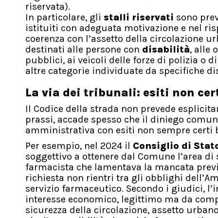
riservata).
In particolare, gli
stalli riservati
sono previ
istituiti con adeguata motivazione e nel ris
coerenza con l’assetto della circolazione ur
destinati alle persone con
disabilità
, alle
pubblici, ai veicoli delle forze di polizia o d
altre categorie individuate da specifiche d
La via dei tribunali: esiti non cer
Il Codice della strada non prevede esplicitam
prassi, accade spesso che il diniego comun
amministrativa con esiti non sempre certi ba
Per esempio, nel 2024 il
Consiglio di Stat
soggettivo a ottenere dal Comune l’area di s
farmacista che lamentava la mancata previsio
richiesta non rientri tra gli obblighi dell’
servizio farmaceutico. Secondo i giudici, l’
interesse economico, legittimo ma da compar
sicurezza della circolazione, assetto urbano e