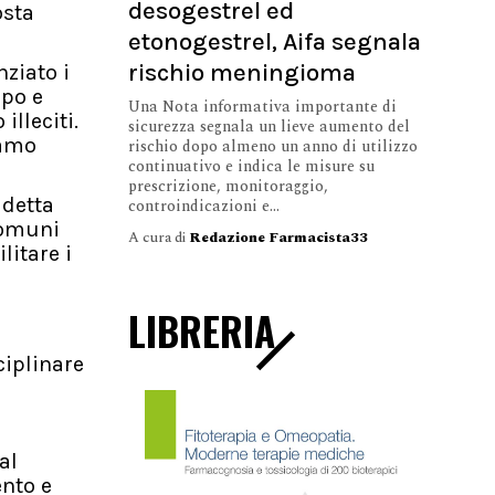
desogestrel ed
osta
etonogestrel, Aifa segnala
rischio meningioma
ziato i
ipo e
Una Nota informativa importante di
lleciti.
sicurezza segnala un lieve aumento del
iamo
rischio dopo almeno un anno di utilizzo
continuativo e indica le misure su
prescrizione, monitoraggio,
 detta
controindicazioni e...
Comuni
A cura di
Redazione Farmacista33
litare i
LIBRERIA
ciplinare
al
ento e