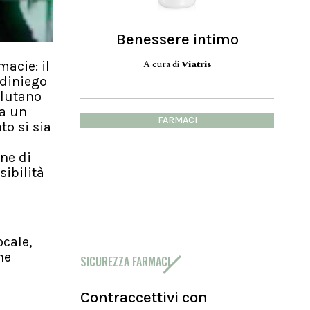
Benessere intimo
A cura di
Viatris
macie: il
 diniego
alutano
da un
FARMACI
o si sia
ne di
ibilità
ocale,
he
SICUREZZA FARMACI
Contraccettivi con