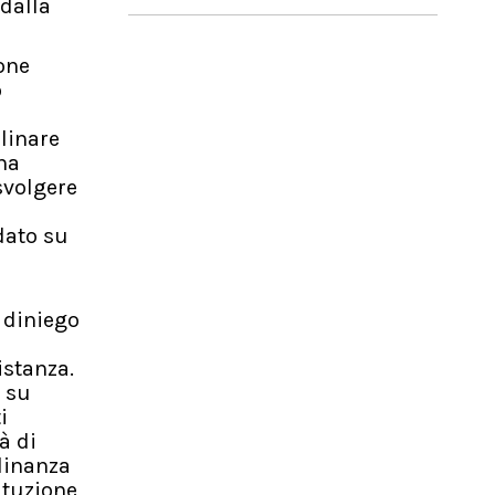
 dalla
ione
o
plinare
ha
svolgere
dato su
 diniego
istanza.
o su
i
à di
dinanza
ituzione