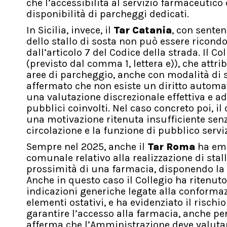
che l’accessibilità al servizio farmaceutico
disponibilità di parcheggi dedicati.
In Sicilia, invece, il
Tar Catania
, con senten
dello stallo di sosta non può essere ricond
dall’articolo 7 del Codice della strada. Il C
(previsto dal comma 1, lettera e)), che attr
aree di parcheggio, anche con modalità di 
affermato che non esiste un diritto automat
una valutazione discrezionale effettiva e 
pubblici coinvolti. Nel caso concreto poi, 
una motivazione ritenuta insufficiente sen
circolazione e la funzione di pubblico serviz
Sempre nel 2025, anche il
Tar Roma
ha eme
comunale relativo alla realizzazione di stall
prossimità di una farmacia, disponendo la 
Anche in questo caso il Collegio ha ritenu
indicazioni generiche legate alla conformaz
elementi ostativi, e ha evidenziato il rischi
garantire l’accesso alla farmacia, anche pe
afferma che l’Amministrazione deve valutare