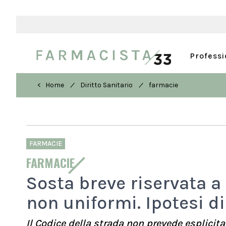
Profess
/
/
< Home
Diritto Sanitario
farmacie
FARMACIE
FARMACIE
Sosta breve riservata a 
non uniformi. Ipotesi d
Il Codice della strada non prevede esplicitam