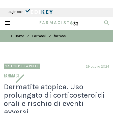
Login con
Toggle
navigation
/
/
< Home
Farmaci
farmaci
SALUTE DELLA PELLE
29 Luglio 2024
FARMACI
Dermatite atopica. Uso
prolungato di corticosteroidi
orali e rischio di eventi
avversi