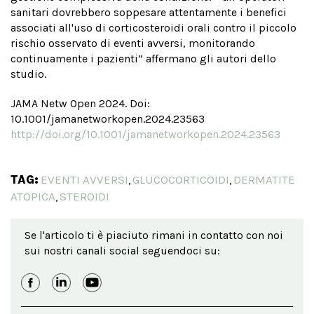
sanitari dovrebbero soppesare attentamente i benefici
associati all'uso di corticosteroidi orali contro il piccolo
rischio osservato di eventi avversi, monitorando
continuamente i pazienti” affermano gli autori dello
studio.
JAMA Netw Open 2024. Doi:
10.1001/jamanetworkopen.2024.23563
http://doi.org/10.1001/jamanetworkopen.2024.23563
TAG:
EVENTI AVVERSI
GLUCOCORTICOIDI
DERMATITE
,
,
ATOPICA
STEROIDI
,
Se l'articolo ti è piaciuto rimani in contatto con noi
sui nostri canali social seguendoci su: