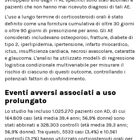
pazienti che non hanno mai ricevuto diagnosi di tali AE.
L'uso a lungo termine di corticosteroidi orali è stato
definito come una fornitura cumulativa di oltre 30 giorni
o oltre 90 giorni di prescrizione per anno. Gli AE
considerati includevano osteoporosi, fratture, diabete di
tipo 2, iperlipidemia, ipertensione, infarto miocardico,
ictus, insufficienza cardiaca, necrosi avascolare, cataratta
e glaucoma. L'analisi ha utilizzato modelli di regressione
logistica condizionale multivariabile per misurare il
rischio di ciascuno di questi outcome, controllando i
potenziali fattori di confondimento.
Eventi avversi associati a uso
prolungato
Lo studio ha incluso 1.025.270 pazienti con AD, di cui
164.809 casi (età media 39,4 anni; 56,9% donne) sono
stati abbinati a 328.303 controlli (età media 39,3 anni;
56,9% donne). Tra questi, 5533 casi (3,4%) e 10.561
controlli (3,2%) hanno utilizzato corticosteroidi orali per