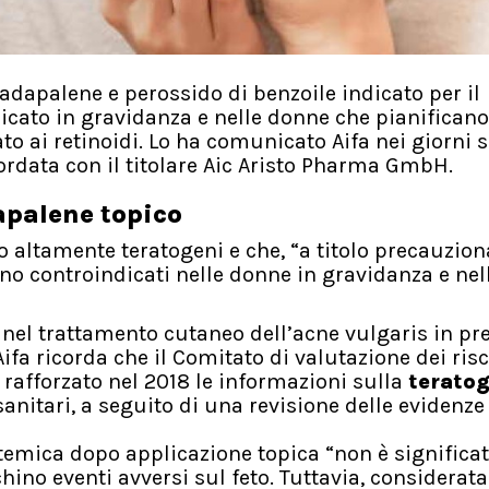
adapalene e perossido di benzoile indicato per il
icato in gravidanza e nelle donne che pianifican
to ai retinoidi. Lo ha comunicato Aifa nei giorni s
rdata con il titolare Aic Aristo Pharma GmbH.
apalene topico
no altamente teratogeni e che, “a titolo precauzion
ono controindicati nelle donne in gravidanza e ne
o nel trattamento cutaneo dell’acne vulgaris in pr
ifa ricorda che il Comitato di valutazione dei risc
rafforzato nel 2018 le informazioni sulla
teratog
sanitari, a seguito di una revisione delle evidenze
temica dopo applicazione topica “non è significat
ino eventi avversi sul feto. Tuttavia, considerata