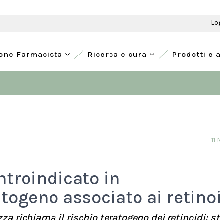
Lo
ione Farmacista
Ricerca e cura
Prodotti e 
11
ntroindicato in
atogeno associato ai retino
a richiama il rischio teratogeno dei retinoidi: s