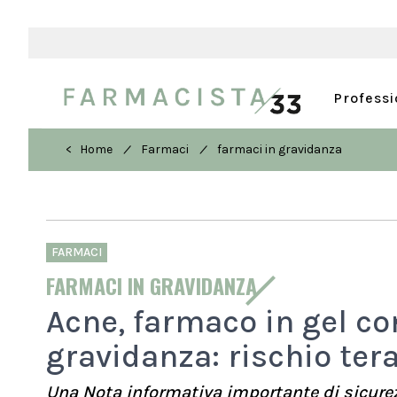
Profess
/
/
< Home
Farmaci
farmaci in gravidanza
FARMACI
FARMACI IN GRAVIDANZA
Acne, farmaco in gel co
gravidanza: rischio ter
Una Nota informativa importante di sicurezz