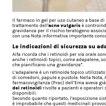
Il farmaco in gel per uso cutaneo a base di 
trattamento dell'
acne vulgaris
è controind
gravidanza per il rischio teratogeno associa
con una Nota informativa importante conco
Le indicazioni di sicurezza su ad
Aifa ricorda che i retinoidi per via orale so
anche i retinoidi topici, come adapalene, s
che pianificano una gravidanza”.
L’adapalene è un retinoide topico utilizzat
di comedoni, papule e pustole. Nella Nota, A
farmacovigilanza (Prac) dell’Ema aveva già 
dei retinoidi
rivolte a pazienti e operatori 
disponibili.
Secondo quanto riportato, l’esposizione sis
è improbabile che questi medicinali provoch