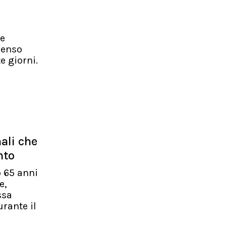
ve
penso
e giorni.
nali che
nto
 65 anni
e,
ssa
rante il