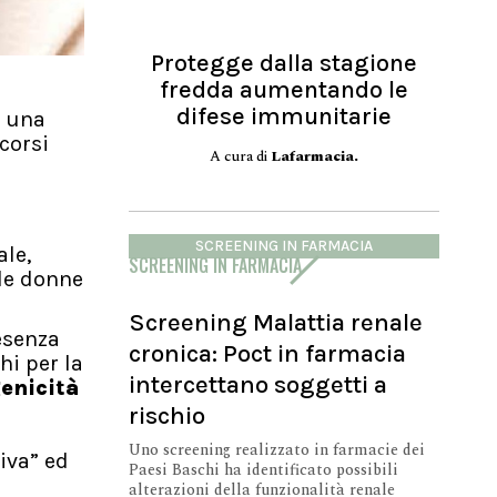
Protegge dalla stagione
fredda aumentando le
difese immunitarie
o una
corsi
A cura di
Lafarmacia.
SCREENING IN FARMACIA
ale,
SCREENING IN FARMACIA
lle donne
Screening Malattia renale
esenza
cronica: Poct in farmacia
hi per la
intercettano soggetti a
enicità
rischio
Uno screening realizzato in farmacie dei
iva” ed
Paesi Baschi ha identificato possibili
alterazioni della funzionalità renale