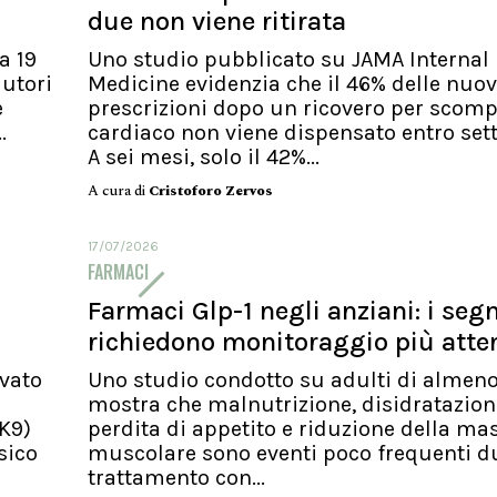
due non viene ritirata
a 19
Uno studio pubblicato su JAMA Internal
autori
Medicine evidenzia che il 46% delle nuo
e
prescrizioni dopo un ricovero per scom
.
cardiaco non viene dispensato entro sett
A sei mesi, solo il 42%...
A cura di
Cristoforo Zervos
17/07/2026
FARMACI
Farmaci Glp-1 negli anziani: i seg
richiedono monitoraggio più atte
vato
Uno studio condotto su adulti di almeno
mostra che malnutrizione, disidratazion
SK9)
perdita di appetito e riduzione della ma
sico
muscolare sono eventi poco frequenti du
trattamento con...