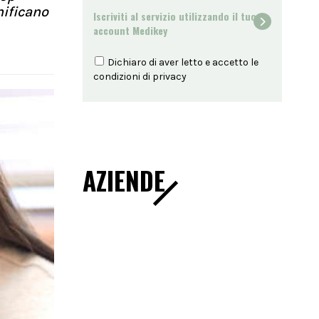
nificano
Iscriviti al servizio utilizzando il tuo
account Medikey
Dichiaro di aver letto e accetto le
condizioni di
privacy
AZIENDE