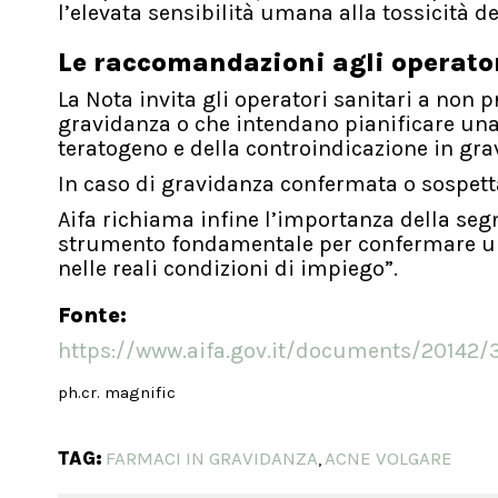
l’elevata sensibilità umana alla tossicità d
Le raccomandazioni agli operator
La Nota invita gli operatori sanitari a non 
gravidanza o che intendano pianificare una 
teratogeno e della controindicazione in gra
In caso di gravidanza confermata o sospett
Aifa richiama infine l’importanza della seg
strumento fondamentale per confermare un 
nelle reali condizioni di impiego”.
Fonte:
https://www.aifa.gov.it/documents/20142/
ph.cr. magnific
TAG:
FARMACI IN GRAVIDANZA
ACNE VOLGARE
,