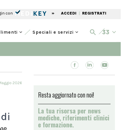
gin con
»
ACCEDI
|
REGISTRATI
alimenti
Speciali e servizi
 Maggio 2026
Resta aggiornato con noi!
La tua risorsa per news
idi
mediche, riferimenti clinici
e formazione.
top