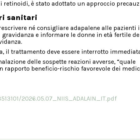
ei retinoidi, è stato adottato un approccio precauz
i sanitari
prescrivere né consigliare adapalene alle pazienti 
gravidanza e informare le donne in età fertile del
vidanza.
a, il trattamento deve essere interrotto immedia
nalazione delle sospette reazioni avverse, “quale
rapporto beneficio-rischio favorevole dei medic
3513101/2026.05.07_NIIS_ADALAIN_IT.pdf