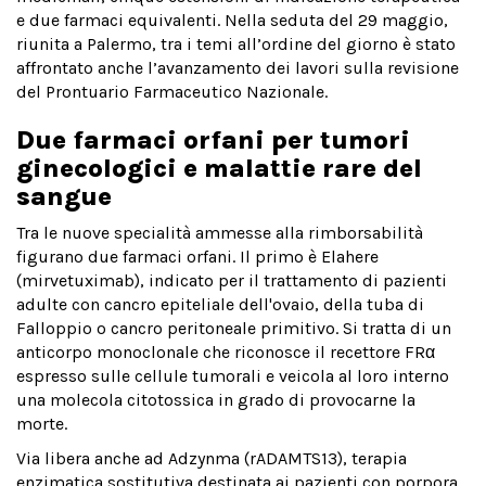
e due farmaci equivalenti. Nella seduta del 29 maggio,
riunita a Palermo, tra i temi all’ordine del giorno è stato
affrontato anche l’avanzamento dei lavori sulla revisione
del Prontuario Farmaceutico Nazionale.
Due farmaci orfani per tumori
ginecologici e malattie rare del
sangue
Tra le nuove specialità ammesse alla rimborsabilità
figurano due farmaci orfani. Il primo è Elahere
(mirvetuximab), indicato per il trattamento di pazienti
adulte con cancro epiteliale dell'ovaio, della tuba di
Falloppio o cancro peritoneale primitivo. Si tratta di un
anticorpo monoclonale che riconosce il recettore FRα
espresso sulle cellule tumorali e veicola al loro interno
una molecola citotossica in grado di provocarne la
morte.
Via libera anche ad Adzynma (rADAMTS13), terapia
enzimatica sostitutiva destinata ai pazienti con porpora