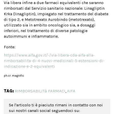
Via libera infine a due farmaci equivalenti che saranno
rimborsati dal Servizio sanitario nazionale: Linagliptin
Krka (linagliptin), impiegato nel trattamento del diabete
di tipo 2, e Metotrexato Aurobindo (metotrexato),
utilizzato sia in ambito oncologico sia, a dosaggi
inferiori, nel trattamento di diverse patologie
autoimmuni e infiammatorie.
Fonte:
https://www.aifa.gov.it/-/via-libera-cda-aifa-alla-
rimborsabilita-di-4-nuovi-medicinali-5-estensioni-di-
indicazione-e-2-equivalenti
ph.cr. magnific
TAG:
RIMBORSABILITà FARMACI
AIFA
,
Se l'articolo ti è piaciuto rimani in contatto con noi
sui nostri canali social seguendoci su: