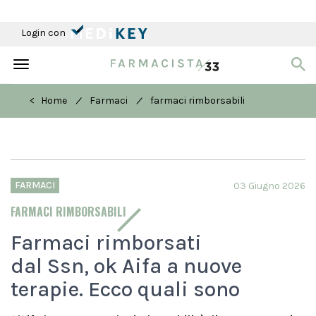
Login con
Toggle
navigation
/
/
< Home
Farmaci
farmaci rimborsabili
FARMACI
03 Giugno 2026
FARMACI RIMBORSABILI
Farmaci rimborsati
dal Ssn, ok Aifa a nuove
terapie. Ecco quali sono