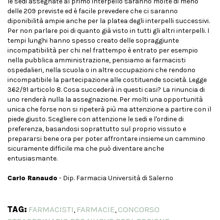
le sedi assegnate al primo interpello saranno molte di meno
delle 209 previste ed è facile prevedere che ci saranno
diponibilità ampie anche per la platea degli interpelli successivi.
Per non parlare poi di quanto già visto in tutti gli altri interpelli. I
tempi lunghi hanno spesso creato delle sopraggiunte
incompatibilità per chi nel frattempo è entrato per esempio
nella pubblica amministrazione, pensiamo ai farmacisti
ospedalieri, nella scuola o in altre occupazioni che rendono
incompatibile la partecipazione alle costituende società. Legge
362/91 articolo 8. Cosa succederà in questi casi? La rinuncia di
uno renderà nulla la assegnazione. Per molti una opportunità
unica che forse non si ripeterà più ma attenzione a partire con il
piede giusto. Scegliere con attenzione le sedi e l'ordine di
preferenza, basandosi soprattutto sul proprio vissuto e
prepararsi bene ora per poter affrontare insieme un cammino
sicuramente difficile ma che può diventare anche
entusiasmante.
Carlo Ranaudo
- Dip. Farmacia Università di Salerno
TAG:
FARMACISTI
FARMACIE
CONCORSO
,
,