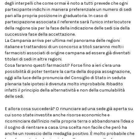
degli interpelli che come ormai è noto a tutti prevede che ogni
partecipante indichi in maniera preferenziale un numero di sedi
pari alla propria posizione in graduatoria. In caso di
partecipazione associata il referente sarà l'unico interlocutore
della regione sia per la fase della indicazione delle sedi sia della
successiva fase della accettazione.
La Campania arriva per ultima nel panorama delle regioni
italiane e trattandosi di un concorso a titoli saranno molti i
farmacisti associati di origine campana ad essere già diventati
titolari di sedi in altre regioni.
Cosa faranno questi farmacisti? Forse fino a ieri c'era una
possibilità di poter tentare la carta della doppia assegnazione,
oggi alla luce della pronuncia del Consiglio di Stato in seduta
plenaria tale ipotesi è divenuta molto improbabile. Ribadito
infatti il principio della alternatività e non della cumulabilità
delle sedi.
E allora cosa succederà? O rinunciare ad una sede già aperta su
cui sono state investite anche risorse economiche e
ricominciare dall'inizio nella propria terra o abbandonare l'idea o
il sogno di rientrare a casa. Una scelta non facile che però ha
anche un rovescio della medaglia positivo. È molto probabile che