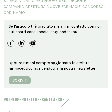
STRAORDINARIO PER NUOVE SEDI
REGIONE
,
CAMPANIA
APERTURA NUOVE FARMACIE
CONCORSO
,
,
ORDINARIO
Se l'articolo ti è piaciuto rimani in contatto con noi
sui nostri canali social seguendoci su:
Oppure rimani sempre aggiornato in ambito
farmaceutico iscrivendoti alla nostra newsletter!
ISCRIVITI
POTREBBERO INTERESSARTI ANCHE