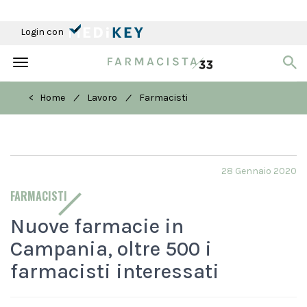
Login con
Toggle
navigation
/
/
< Home
Lavoro
Farmacisti
28 Gennaio 2020
FARMACISTI
Nuove farmacie in
Campania, oltre 500 i
farmacisti interessati