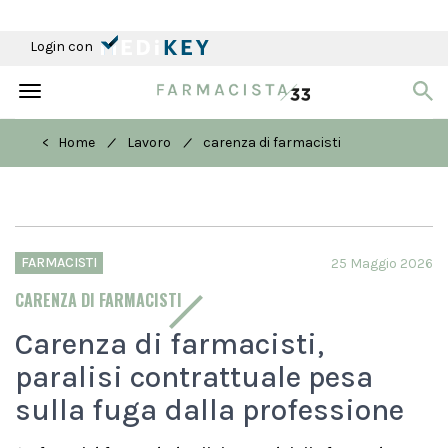
Login con
Toggle
navigation
/
/
< Home
Lavoro
carenza di farmacisti
FARMACISTI
25 Maggio 2026
CARENZA DI FARMACISTI
Carenza di farmacisti,
paralisi contrattuale pesa
sulla fuga dalla professione