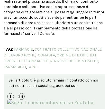
realizzate nel prossimo accordo. Il clima di confronto
cordiale e collaborativo con le rappresentanze di
categoria ci fa sperare che si possa raggiungere in tempi
brevi un accordo soddisfacente per entrambe le parti,
cercando di dare una scossa ulteriore a un contratto che
sia al passo con il cambiamento della professione del
farmacista” scrive il Conasfa.
TAG:
FARMACIE
CONTRATTO COLLETTIVO NAZIONALE
,
DI LAVORO (CCNL)
CONASFA
ORDINE DI BARI E BAT
,
,
,
ORDINE DEI FARMACISTI
RINNOVO DEL CONTRATTO
,
,
FARMACISTI
CCNL
,
Se l'articolo ti è piaciuto rimani in contatto con noi
sui nostri canali social seguendoci su: