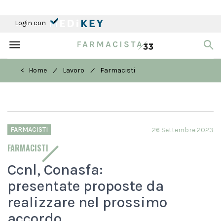
Login con
Toggle
navigation
/
/
< Home
Lavoro
Farmacisti
FARMACISTI
26 Settembre 2023
FARMACISTI
Ccnl, Conasfa:
presentate proposte da
realizzare nel prossimo
accordo