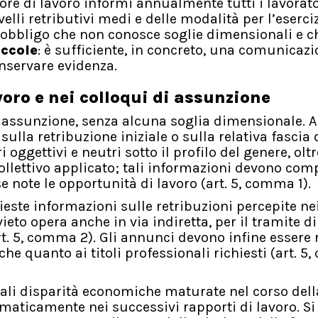
ore di lavoro informi annualmente tutti i lavorato
ivelli retributivi medi e delle modalità per l’eserci
 un obbligo che non conosce soglie dimensionali e c
iccole
: è sufficiente, in concreto, una comunicaz
onservare evidenza.
oro e nei colloqui di assunzione
 assunzione, senza alcuna soglia dimensionale. A
ulla retribuzione iniziale o sulla relativa fascia 
i oggettivi e neutri sotto il profilo del genere, olt
collettivo applicato; tali informazioni devono com
e note le opportunità di lavoro (art. 5, comma 1).
ieste informazioni sulle retribuzioni percepite ne
vieto opera anche in via indiretta, per il tramite d
art. 5, comma 2). Gli annunci devono infine essere 
che quanto ai titoli professionali richiesti (art. 
uali disparità economiche maturate nel corso dell
maticamente nei successivi rapporti di lavoro. Si 