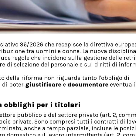
islativo 96/2026 che recepisce la direttiva europe
tribuzione tra uomini e donne. La nuova disciplina
uce regole che incidono sulla gestione delle retri
 di selezione del personale e sui diritti di info
to della riforma non riguarda tanto l'obbligo di
à di poter
giustificare
e
documentare
eventuali
obblighi per i titolari
settore pubblico e del settore privato (art. 2, comm
cie private. Sono compresi tutti i contratti di lav
minato, anche a tempo parziale, incluse le posiz
oro domestico e il lavoro intermittente (art. 2, co