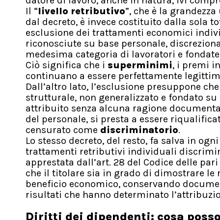
datore di lavoro, anche in natura, ivi comp
Il “
livello retributivo
”, che è la grandezza 
dal decreto, è invece costituito dalla sola to
esclusione dei trattamenti economici indivi
riconosciute su base personale, discreziona
medesima categoria di lavoratori e fondate s
Ciò significa che i
superminimi
, i premi i
continuano a essere perfettamente legittim
Dall’altro lato, l’esclusione presuppone che
strutturale, non generalizzato e fondato su
attribuito senza alcuna ragione documentab
del personale, si presta a essere riqualific
censurato come
discriminatorio
.
Lo stesso decreto, del resto, fa salva in ogn
trattamenti retributivi individuali discrimi
apprestata dall’art. 28 del Codice delle par
che il titolare sia in grado di dimostrare l
beneficio economico, conservando documenta
risultati che hanno determinato l’attribuz
Diritti dei dipendenti: cosa poss