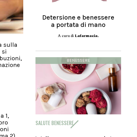
Detersione e benessere
a portata di mano
A cura di
Lafarmacia.
a sulla
 si
buzioni,
BENESSERE
rmazione
a 1,
oro
SALUTE BENESSERE
ioni
mma 2).