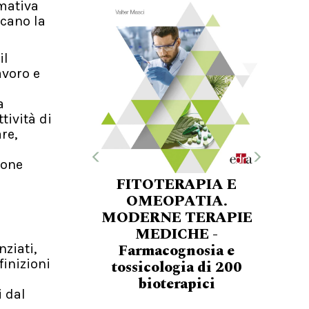
rmativa
scano la
il
avoro e
a
tività di
re,
ione
FITOTERAPIA E
OMEOPATIA.
MODERNE TERAPIE
MEDICHE -
Farmacognosia e
nziati,
finizioni
tossicologia di 200
bioterapici
i dal