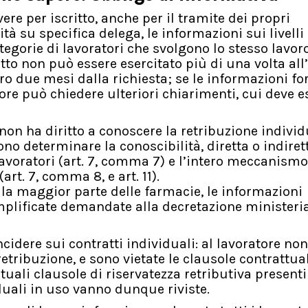
evere per iscritto, anche per il tramite dei propri
tà su specifica delega, le informazioni sui livelli
categorie di lavoratori che svolgono lo stesso lavor
iritto non può essere esercitato più di una volta al
tro due mesi dalla richiesta; se le informazioni fo
ore può chiedere ulteriori chiarimenti, cui deve e
 non ha diritto a conoscere la retribuzione individ
no determinare la conoscibilità, diretta o indirett
lavoratori (art. 7, comma 7) e l’intero meccanism
rt. 7, comma 8, e art. 11).
r la maggior parte delle farmacie, le informazioni
mplificate demandate alla decretazione ministeri
ncidere sui contratti individuali: al lavoratore no
etribuzione, e sono vietate le clausole contrattua
tuali clausole di riservatezza retributiva presenti
duali in uso vanno dunque riviste.