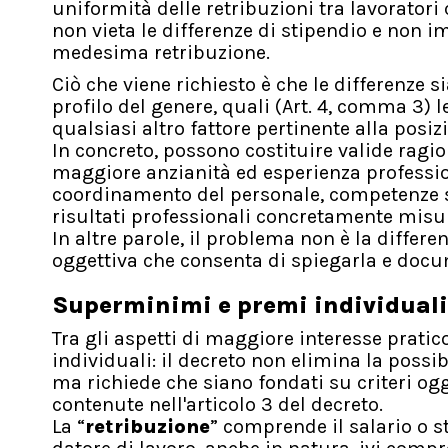
uniformità delle retribuzioni tra lavoratori
non vieta le differenze di stipendio e non i
medesima retribuzione.
Ciò che viene richiesto è che le differenze si
profilo del genere, quali (Art. 4, comma 3) l
qualsiasi altro fattore pertinente alla posiz
In concreto, possono costituire valide ragion
maggiore anzianità ed esperienza profession
coordinamento del personale, competenze spec
risultati professionali concretamente misur
In altre parole, il problema non è la differ
oggettiva che consenta di spiegarla e docu
Superminimi e premi individuali 
Tra gli aspetti di maggiore interesse pratic
individuali: il decreto non elimina la possib
ma richiede che siano fondati su criteri ogg
contenute nell'articolo 3 del decreto.
La “
retribuzione
” comprende il salario o s