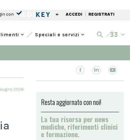
gin con
»
ACCEDI
|
REGISTRATI
alimenti
Speciali e servizi
Giugno 2026
Resta aggiornato con noi!
La tua risorsa per news
ia
mediche, riferimenti clinici
e formazione.