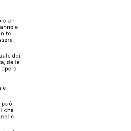
o o un
l’anno e
rnite
ssere
uale dei
a, delle
o opera
ale
n può
li che
 nelle