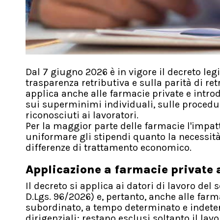
Dal 7 giugno 2026 è in vigore il decreto leg
trasparenza retributiva e sulla parità di re
applica anche alle farmacie private e introd
sui superminimi individuali, sulle procedure
riconosciuti ai lavoratori.
Per la maggior parte delle farmacie l'impat
uniformare gli stipendi quanto la necessit
differenze di trattamento economico.
Applicazione a farmacie private a 
Il decreto si applica ai datori di lavoro del 
D.Lgs. 96/2026) e, pertanto, anche alle farma
subordinato, a tempo determinato e indeter
dirigenziali; restano esclusi soltanto il lav