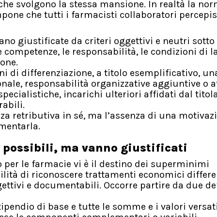
 che svolgono la stessa mansione. In realtà la no
mpone che tutti i farmacisti collaboratori percepi
ano giustificate da criteri oggettivi e neutri sotto 
e competenze, le responsabilità, le condizioni di l
ione.
i di differenziazione, a titolo esemplificativo, un
ale, responsabilità organizzative aggiuntive o at
ialistiche, incarichi ulteriori affidati dal titola
abili.
enza retributiva in sé, ma l’assenza di una motivaz
mentarla.
possibili, ma vanno giustificati
o per le farmacie vi è il destino dei superminimi
ilità di riconoscere trattamenti economici differe
ettivi e documentabili. Occorre partire da due de
tipendio di base e tutte le somme e i valori versat