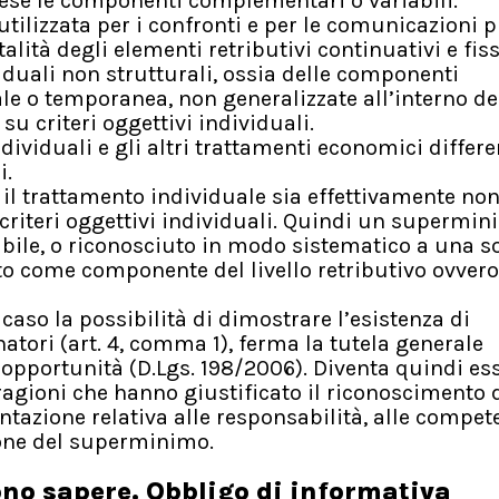
rese le componenti complementari o variabili.
utilizzata per i confronti e per le comunicazioni p
talità degli elementi retributivi continuativi e fiss
duali non strutturali, ossia delle componenti
le o temporanea, non generalizzate all’interno de
u criteri oggettivi individuali.
ndividuali e gli altri trattamenti economici differe
i.
 il trattamento individuale sia effettivamente no
 criteri oggettivi individuali. Quindi un supermi
ile, o riconosciuto in modo sistematico a una so
ato come componente del livello retributivo ovvero
i caso la possibilità di dimostrare l’esistenza di
natori (art. 4, comma 1), ferma la tutela generale
i opportunità (D.Lgs. 198/2006). Diventa quindi es
e ragioni che hanno giustificato il riconoscimento 
zione relativa alle responsabilità, alle compete
ione del superminimo.
ono sapere. Obbligo di informativa