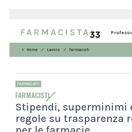
Profess
/
/
< Home
Lavoro
farmacisti
FARMACISTI
FARMACISTI
Stipendi, superminimi 
regole su trasparenza r
per le farmacie