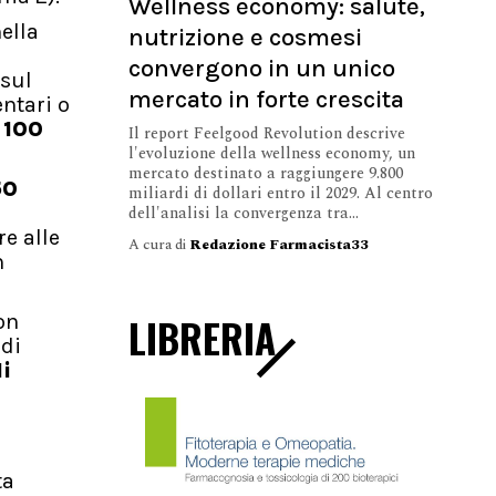
Wellness economy: salute,
ella
nutrizione e cosmesi
convergono in un unico
 sul
mercato in forte crescita
ntari o
 100
Il report Feelgood Revolution descrive
l'evoluzione della wellness economy, un
mercato destinato a raggiungere 9.800
50
miliardi di dollari entro il 2029. Al centro
i
dell'analisi la convergenza tra...
e alle
A cura di
Redazione Farmacista33
n
LIBRERIA
on
 di
li
ta