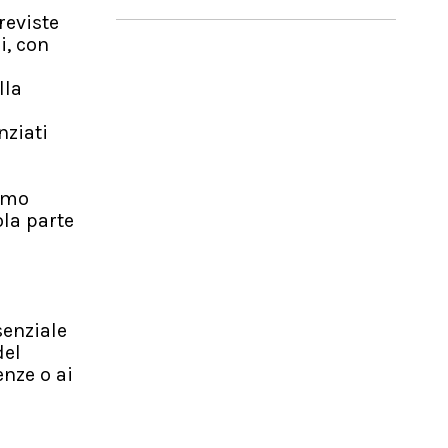
reviste
i, con
lla
nziati
n
nimo
la parte
senziale
del
nze o ai