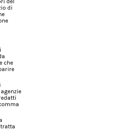
ri del
zio di
he
ione
i
da
re che
parire
i
i agenzie
redatti
5, comma
a
tratta