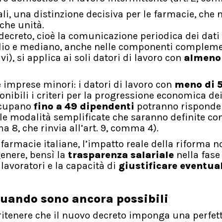
li, una distinzione decisiva per le farmacie, che n
che unità.
ecreto, cioè la comunicazione periodica dei dati
dio e mediano, anche nelle componenti compleme
ivi), si applica ai soli datori di lavoro con
almeno
e imprese minori: i datori di lavoro con
meno di 
nibili i criteri per la progressione economica de
occupano
fino a 49 dipendenti
potranno risponder
n le modalità semplificate che saranno definite co
a 8, che rinvia all’art. 9, comma 4).
 farmacie italiane, l’impatto reale della riforma n
genere, bensì la
trasparenza salariale
nella fase
lavoratori e la capacità di
giustificare eventua
 quando sono ancora possibili
 ritenere che il nuovo decreto imponga una perfet