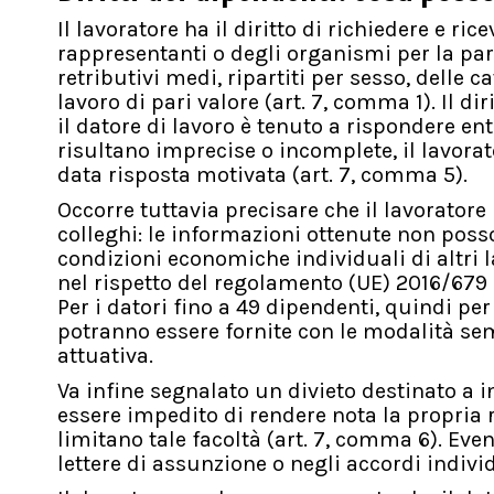
Il lavoratore ha il diritto di richiedere e ric
rappresentanti o degli organismi per la pari
retributivi medi, ripartiti per sesso, delle 
lavoro di pari valore (art. 7, comma 1). Il d
il datore di lavoro è tenuto a rispondere en
risultano imprecise o incomplete, il lavorat
data risposta motivata (art. 7, comma 5).
Occorre tuttavia precisare che il lavoratore
colleghi: le informazioni ottenute non posso
condizioni economiche individuali di altri 
nel rispetto del regolamento (UE) 2016/679 (a
Per i datori fino a 49 dipendenti, quindi pe
potranno essere fornite con le modalità se
attuativa.
Va infine segnalato un divieto destinato a i
essere impedito di rendere nota la propria r
limitano tale facoltà (art. 7, comma 6). Even
lettere di assunzione o negli accordi indivi