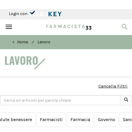
Login con
Toggle
navigation
/
< Home
Lavoro
LAVORO
Cancella Filtri
alute benessere
Farmacisti
Farmacia
Governo
Sani