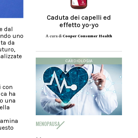
Caduta dei capelli ed
effetto yo-yo
e dal
condo uno
A cura di
Cooper Consumer Health
ata da
uturo,
alizzate
CARDIOLOGIA
i con
ica ha
no una
ella
itamina
MENOPAUSA
uesto