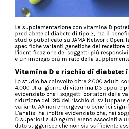
La supplementazione con vitamina D potrebb
prediabete al diabete di tipo 2, ma il bene
studio pubblicato su JAMA Network Open, la
specifiche varianti genetiche del recettore d
l'identificazione dei soggetti più responsiv
e un impiego più mirato della supplementa
Vitamina D e rischio di diabete: i
Lo studio ha coinvolto oltre 2.000 adulti con
4.000 UI al giorno di vitamina D3 oppure pl
evidenziato che i soggetti portatori delle 
riduzione del 19% del rischio di sviluppare 
variante AA non emergevano benefici signifi
L’analisi ha inoltre evidenziato che, nei sog
D superiori a 40 ng/mL erano associati a un
dato suggerisce che non sia sufficiente a