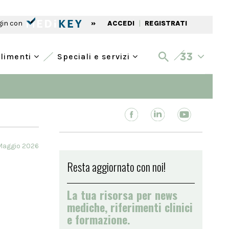
gin con
»
ACCEDI
|
REGISTRATI
alimenti
Speciali e servizi
Maggio 2026
Resta aggiornato con noi!
La tua risorsa per news
mediche, riferimenti clinici
e formazione.