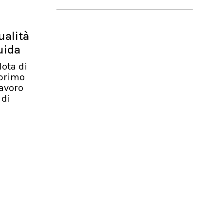
ualità
uida
dota di
 primo
avoro
 di