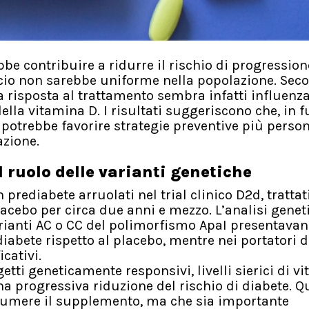
e contribuire a ridurre il rischio di progression
ficio non sarebbe uniforme nella popolazione. Se
 risposta al trattamento sembra infatti influenz
ella vitamina D. I risultati suggeriscono che, in f
i potrebbe favorire strategie preventive più person
zione.
l ruolo delle varianti genetiche
 prediabete arruolati nel trial clinico D2d, trattat
acebo per circa due anni e mezzo. L’analisi genet
varianti AC o CC del polimorfismo ApaI presentava
diabete rispetto al placebo, mentre nei portatori d
cativi.
getti geneticamente responsivi, livelli sierici di v
a progressiva riduzione del rischio di diabete. Q
ssumere il supplemento, ma che sia importante