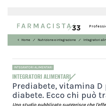
Profess
/
/
< Home
Nutrizione e integrazione
Integratori al
INTEGRATORI ALIMENTARI
INTEGRATORI ALIMENTARI
Prediabete, vitamina D 
diabete. Ecco chi può t
Uno studio pubblicato suggerisce che l'effe