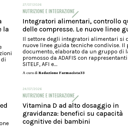
27/07/2026
NUTRIZIONE E INTEGRAZIONE
a
Integratori alimentari, controllo q
 la
delle compresse. Le nuove linee g
Il settore degli integratori alimentari si 
nuove linee guida tecniche condivise. Il
e
documento, elaborato da un gruppo di l
zioni
promosso da ADAFIS con rappresentanti
 di
SITELF, AFI e...
A cura di
Redazione Farmacista33
24/07/2026
NUTRIZIONE E INTEGRAZIONE
 ed
Vitamina D ad alto dosaggio in
gravidanza: benefici su capacità
cognitive dei bambini
ione