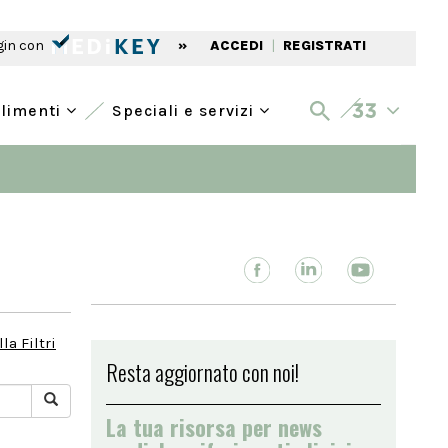
gin con
»
ACCEDI
|
REGISTRATI
alimenti
Speciali e servizi
la Filtri
Resta aggiornato con noi!
La tua risorsa per news