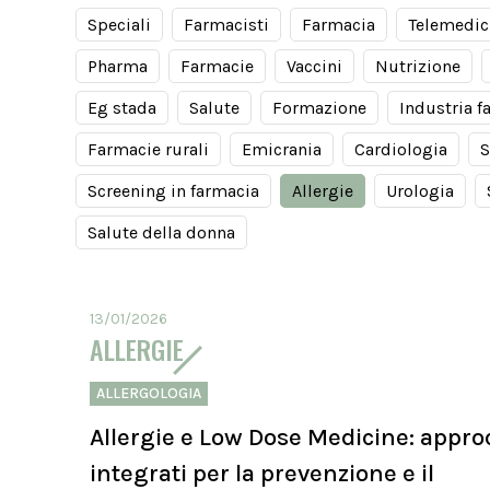
Speciali
Farmacisti
Farmacia
Telemedic
Pharma
Farmacie
Vaccini
Nutrizione
Eg stada
Salute
Formazione
Industria f
Farmacie rurali
Emicrania
Cardiologia
S
Screening in farmacia
Allergie
Urologia
Salute della donna
13/01/2026
ALLERGIE
ALLERGOLOGIA
Allergie e Low Dose Medicine: appro
integrati per la prevenzione e il