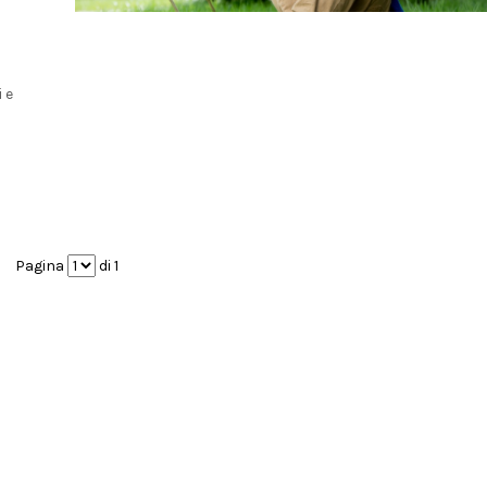
 e
Pagina
di 1