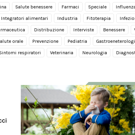
ina
Salute benessere
Farmaci
Speciale
Influenz
Integratori alimentari
Industria
Fitoterapia
Infezio
armaceutica
Distribuzione
Interviste
Benessere
alute orale
Prevenzione
Pediatria
Gastroeneterolog
Sintomi respiratori
Veterinaria
Neurologia
Diagnos
cci