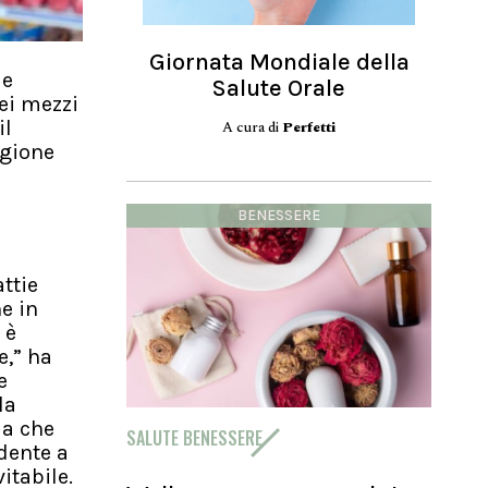
Giornata Mondiale della
ie
Salute Orale
dei mezzi
il
A cura di
Perfetti
agione
BENESSERE
ttie
e in
 è
e,” ha
e
la
ma che
SALUTE BENESSERE
dente a
itabile.