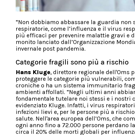
“Non dobbiamo abbassare la guardia non sol
respiratorie, come l’influenza e il virus res
più efficaci per prevenire malattie gravi e d
monito lanciato dall’Organizzazione Mondial
invernale post pandemia.
Categorie fragili sono più a rischio
Hans Kluge
, direttore regionale dell'Oms 
proteggere le categorie più vulnerabili, come
croniche o ha un sistema immunitario fragi
ambienti affollati. “Negli ultimi anni abb
fondamentale tutelare noi stessi e i nostri c
evidenziato Kluge. Infatti, i virus respirato
infezioni lievi e, per le persone più a risc
salute. Nell'area europea dell’Oms, che com
ogni anno fino a 72.000 persone perdano la 
circa il 20% delle morti globali per influenz