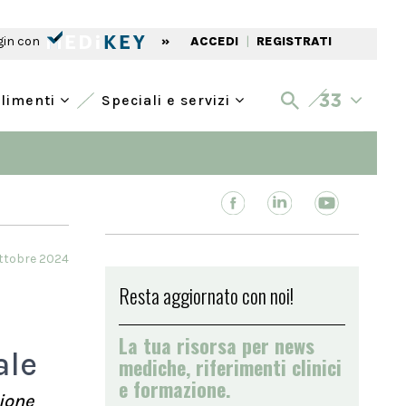
gin con
»
ACCEDI
|
REGISTRATI
alimenti
Speciali e servizi
Ottobre 2024
Resta aggiornato con noi!
La tua risorsa per news
ale
mediche, riferimenti clinici
e formazione.
zione