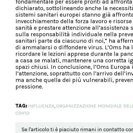
fondamentale per essere pronti ad affronta
dichiarato, sottolineando anche la necessità
sistemi sanitari europei stanno già affronta
invecchiamento della forza lavoro e risorse 
sanità e prestare attenzione all’assistenza
sulla responsabilità individuale nella preve
sanitari parte da ciascuno di noi,” ha affe
di ammalarsi o diffondere virus. L’Oms ha
ricordare le lezioni apprese durante la pan
a casa se malati, mantenere una corretta i
spazi chiusi. In conclusione, l’Oms Europa 
l’attenzione, soprattutto con l’arrivo dell’i
ma anche quella dei più vulnerabili, preven
pressione.
TAG:
INFLUENZA
ORGANIZZAZIONE MONDIALE DELL
,
COVID
Se l'articolo ti è piaciuto rimani in contatto co