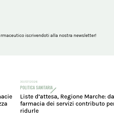
maceutico iscrivendoti alla nostra newsletter!
30/07/2026
POLITICA SANITARIA
macie
Liste d’attesa, Regione Marche: d
zza
farmacia dei servizi contributo pe
ridurle