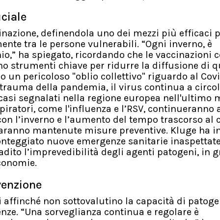
ciale
nazione, definendola uno dei mezzi più efficaci 
ente tra le persone vulnerabili. “Ogni inverno, è
o,” ha spiegato, ricordando che le vaccinazioni 
sono strumenti chiave per ridurre la diffusione di 
o un pericoloso "oblio collettivo" riguardo al Covi
l trauma della pandemia, il virus continua a circol
casi segnalati nella regione europea nell'ultimo 
espiratori, come l'influenza e l’RSV, continueranno 
con l’inverno e l’aumento del tempo trascorso al 
saranno mantenute misure preventive. Kluge ha in
onteggiato nuove emergenze sanitarie inaspettat
dito l’imprevedibilità degli agenti patogeni, in g
economie.
evenzione
 affinché non sottovalutino la capacità di patogen
nze. “Una sorveglianza continua e regolare è