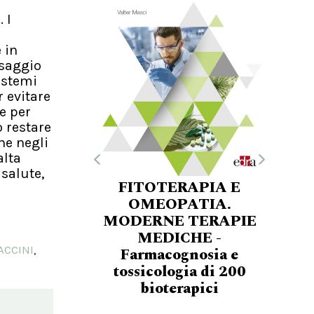
 I
 in
ssaggio
istemi
 evitare
e per
o restare
ne negli
alta
 salute,
FITOTERAPIA E
OMEOPATIA.
MODERNE TERAPIE
MEDICHE -
ACCINI
Farmacognosia e
,
tossicologia di 200
bioterapici