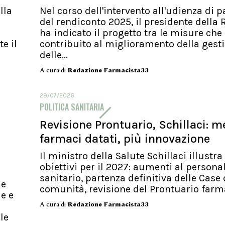
lla
Nel corso dell'intervento all'udienza di p
del rendiconto 2025, il presidente della
ha indicato il progetto tra le misure ch
e il
contribuito al miglioramento della gest
delle...
A cura di
Redazione Farmacista33
29/07/2026
POLITICA SANITARIA
Revisione Prontuario, Schillaci: 
farmaci datati, più innovazione
Il ministro della Salute Schillaci illustra 
obiettivi per il 2027: aumenti al persona
sanitario, partenza definitiva delle Case 
le
comunità, revisione del Prontuario far
le e
A cura di
Redazione Farmacista33
 le