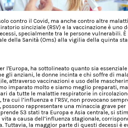
o contro il Covid, ma anche contro altre malatt
piratorio sinciziale (RSV) e la vaccinazione è uno 
ecessi, specialmente tra le persone vulnerabili. È 
e della Sanità (Oms) alla vigilia della quinta st
per l'Europa, ha sottolineato quanto sia essenziale
 gli anziani, le donne incinta e chi soffre di mala
le, attraverso vaccinazioni e uso delle mascherin
iamo imparato molto e siamo meglio preparati, ma
ari da tutte le malattie respiratorie in circolazion
ri, tra cui l’influenza e l’RSV, non provocano sempr
hio, possono rappresentare una minaccia grave per 
prende 53 stati tra Europa e Asia centrale, si sti
vita a causa dell’influenza stagionale, corrispon
a. Tuttavia, la maggior parte di questi decessi è ev