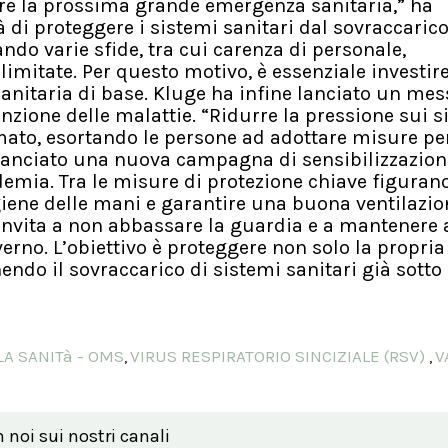
re la prossima grande emergenza sanitaria,” ha
 di proteggere i sistemi sanitari dal sovraccarico.
ndo varie sfide, tra cui carenza di personale,
limitate. Per questo motivo, è essenziale investire
 sanitaria di base. Kluge ha infine lanciato un me
nzione delle malattie. “Ridurre la pressione sui s
rmato, esortando le persone ad adottare misure per
 lanciato una nuova campagna di sensibilizzazion
demia. Tra le misure di protezione chiave figuran
giene delle mani e garantire una buona ventilazio
invita a non abbassare la guardia e a mantenere 
nverno. L’obiettivo è proteggere non solo la propria
endo il sovraccarico di sistemi sanitari già sotto
A SANITà - OMS
VIRUS RESPIRATORIO SINCIZIALE (RSV)
V
,
,
n noi sui nostri canali