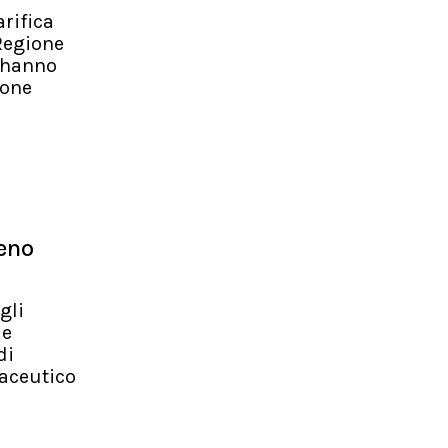
arifica
 Regione
e hanno
ione
meno
gli
le
di
maceutico