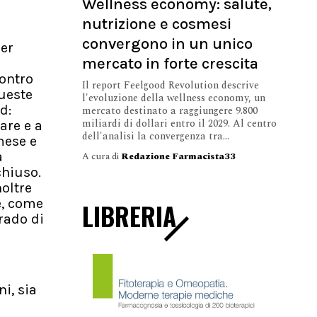
Wellness economy: salute,
nutrizione e cosmesi
convergono in un unico
per
mercato in forte crescita
contro
Il report Feelgood Revolution descrive
queste
l'evoluzione della wellness economy, un
d:
mercato destinato a raggiungere 9.800
miliardi di dollari entro il 2029. Al centro
are e a
dell'analisi la convergenza tra...
mese e
a
A cura di
Redazione Farmacista33
chiuso.
oltre
e, come
LIBRERIA
rado di
i, sia