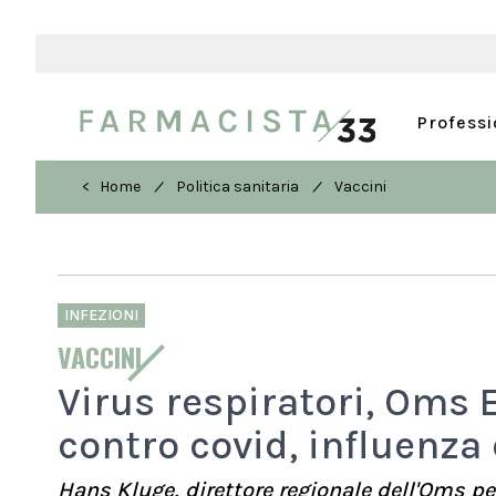
Profess
/
/
< Home
Politica sanitaria
Vaccini
INFEZIONI
VACCINI
Virus respiratori, Oms 
contro covid, influenza 
Hans Kluge, direttore regionale dell'Oms pe