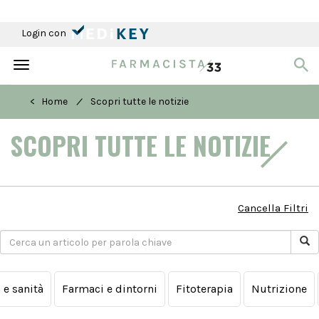
Login con
Toggle
navigation
/
< Home
Scopri tutte le notizie
SCOPRI TUTTE LE NOTIZIE
Cancella Filtri
a e sanità
Farmaci e dintorni
Fitoterapia
Nutrizione