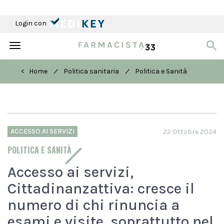
Login con
Toggle
navigation
/
/
< Home
Politica sanitaria
Politica e Sanità
ACCESSO AI SERVIZI
22 Ottobre 2024
POLITICA E SANITÀ
Accesso ai servizi,
Cittadinanzattiva: cresce il
numero di chi rinuncia a
esami e visite, soprattutto nel