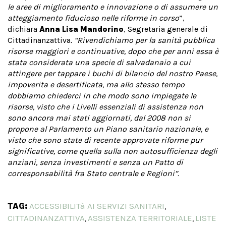
le aree di miglioramento e innovazione o di assumere un
atteggiamento fiducioso nelle riforme in corso
”,
dichiara
Anna Lisa Mandorino
, Segretaria generale di
Cittadinanzattiva
. “Rivendichiamo per la sanità pubblica
risorse maggiori e continuative, dopo che per anni essa è
stata considerata una specie di salvadanaio a cui
attingere per tappare i buchi di bilancio del nostro Paese,
impoverita e desertificata, ma allo stesso tempo
dobbiamo chiederci in che modo sono impiegate le
risorse, visto che i Livelli essenziali di assistenza non
sono ancora mai stati aggiornati, dal 2008 non si
propone al Parlamento un Piano sanitario nazionale, e
visto che sono state di recente approvate riforme pur
significative, come quella sulla non autosufficienza degli
anziani, senza investimenti e senza un Patto di
corresponsabilità fra Stato centrale e Regioni”.
TAG:
ACCESSIBILITà AI SERVIZI SANITARI
,
CITTADINANZATTIVA
ASSISTENZA TERRITORIALE
LISTE
,
,