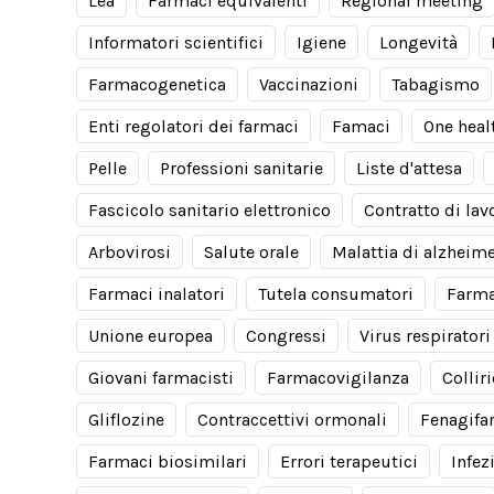
Lea
Farmaci equivalenti
Regional meeting
Informatori scientifici
Igiene
Longevità
Farmacogenetica
Vaccinazioni
Tabagismo
Enti regolatori dei farmaci
Famaci
One heal
Pelle
Professioni sanitarie
Liste d'attesa
Fascicolo sanitario elettronico
Contratto di lav
Arbovirosi
Salute orale
Malattia di alzheim
Farmaci inalatori
Tutela consumatori
Farma
Unione europea
Congressi
Virus respiratori
Giovani farmacisti
Farmacovigilanza
Collir
Gliflozine
Contraccettivi ormonali
Fenagifa
Farmaci biosimilari
Errori terapeutici
Infez