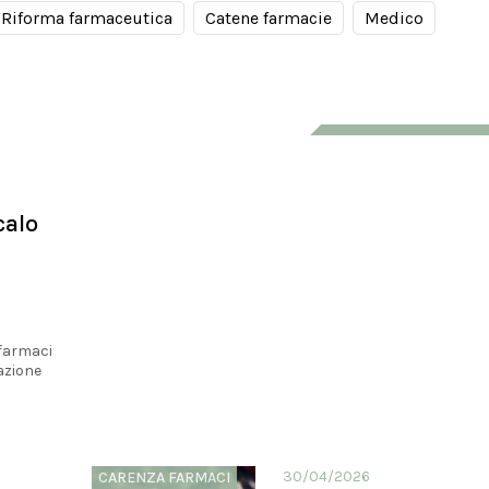
Riforma farmaceutica
Catene farmacie
Medico
calo
 farmaci
azione
30/04/2026
CARENZA FARMACI