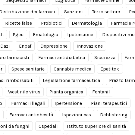
Sequestro farmaci
Logistica
Farmacie online
So
Distribuzione dei farmaci
Sanzioni
Terzo settore
Pe
Ricette false
Probiotici
Dermatologia
Farmacie r
th
Pgeu
Ematologia
Ipotensione
Dispositivi me
Dazi
Enpaf
Depressione
Innovazione
oro farmacisti
Farmaci antidiabetici
Sicurezza
Farm
er
Spese sanitarie
Cannabis medica
Epatite c
ci rimborsabili
Legislazione farmaceutica
Prezzo farm
West nile virus
Pianta organica
Fentanil
io
Farmaci illegali
Ipertensione
Piani terapeutici
r
Farmaci antiobesità
Ispezioni nas
Deblistering
ioni da funghi
Ospedali
Istituto superiore di sanità