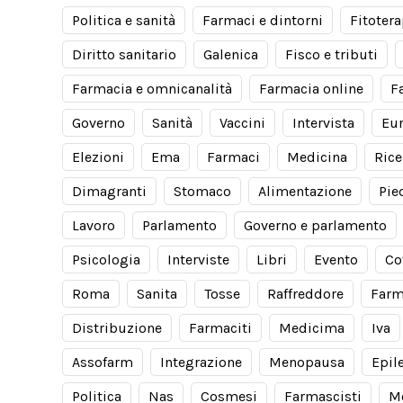
Politica e sanità
Farmaci e dintorni
Fitotera
Diritto sanitario
Galenica
Fisco e tributi
Farmacia e omnicanalità
Farmacia online
F
Governo
Sanità
Vaccini
Intervista
Eu
Elezioni
Ema
Farmaci
Medicina
Rice
Dimagranti
Stomaco
Alimentazione
Pie
Lavoro
Parlamento
Governo e parlamento
Psicologia
Interviste
Libri
Evento
Co
Roma
Sanita
Tosse
Raffreddore
Farm
Distribuzione
Farmaciti
Medicima
Iva
Assofarm
Integrazione
Menopausa
Epil
Politica
Nas
Cosmesi
Farmascisti
M