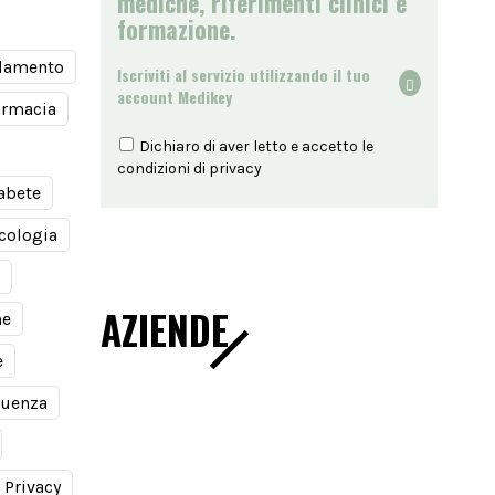
mediche, riferimenti clinici e
formazione.
damento
Iscriviti al servizio utilizzando il tuo
account Medikey
armacia
Dichiaro di aver letto e accetto le
condizioni di
privacy
abete
cologia
AZIENDE
ne
e
luenza
Privacy