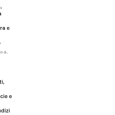
,
a
era e
a
 di...
i,
cie e
dizi