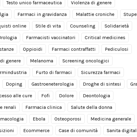
Testo unico farmaceutica
Violenza di genere
lgia
Farmaci in gravidanza
Malattie croniche
Stupe
uisti online
Stile di vita
Counseling
Solidarietà
Urologia
Farmacisti vaccinatori
Critical medicines
stanze
Oppioidi
Farmaci contraffatti
Pediculosi
di genere
Melanoma
Screening oncologici
rmindustria
Furto di farmaci
Sicurezza farmaci
Doping
Gastroeneterologia
Droghe di sintesi
Gr
cesso alle cure
Fofi
Dolore
Deontologia
e renali
Farmacia clinica
Salute della donna
rmacologia
Ebola
Osteoporosi
Medicina generale
izioni
Ecommerce
Case di comunità
Sanita digital