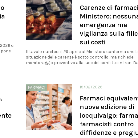
lo
Carenze di farmaci
ia
Ministero: nessun
emergenza ma
vigilanza sulla fili
sui costi
 2026 di
i pone
Il tavolo riunitosi il 29 aprile al Ministero conferma che l
a
situazione delle carenze è sotto controllo, ma richiede
monitoraggio preventivo alla luce del conflitto in Iran. Dati
19/02/2026
FARMACI
,
Farmaci equivalent
nuova edizione di
ente
Ioequivalgo: farma
farmacisti contro
diffidenze e pregiu