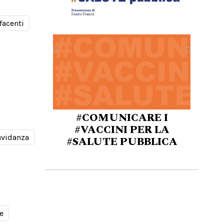
facenti
#COMUNICARE I
#VACCINI PER LA
avidanza
#SALUTE PUBBLICA
e