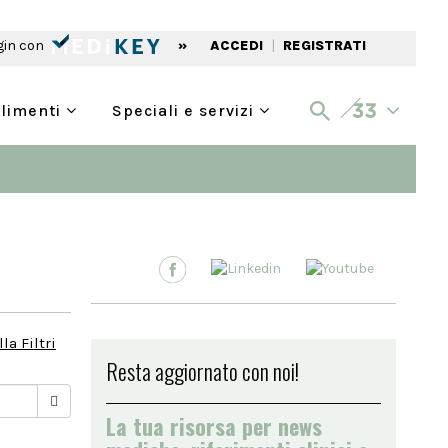
gin con
»
ACCEDI
|
REGISTRATI
alimenti
Speciali e servizi
la Filtri
Resta aggiornato con noi!
La tua risorsa per news