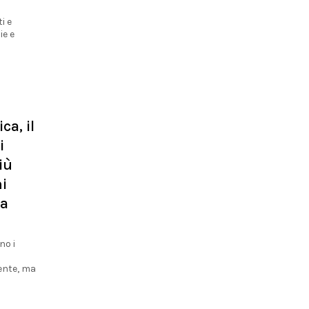
i e
ie e
ca, il
i
iù
hi
 a
no i
ente, ma