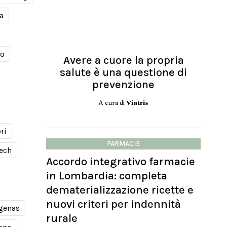
a
mo
Avere a cuore la propria
salute è una questione di
prevenzione
A cura di
Viatris
ri
FARMACIE
ech
Accordo integrativo farmacie
in Lombardia: completa
dematerializzazione ricette e
nuovi criteri per indennità
genas
rurale