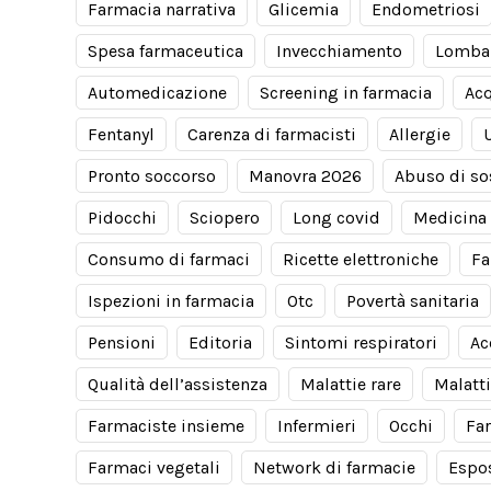
Farmacia narrativa
Glicemia
Endometriosi
Spesa farmaceutica
Invecchiamento
Lomba
Automedicazione
Screening in farmacia
Acq
Fentanyl
Carenza di farmacisti
Allergie
Pronto soccorso
Manovra 2026
Abuso di so
Pidocchi
Sciopero
Long covid
Medicina 
Consumo di farmaci
Ricette elettroniche
Fa
Ispezioni in farmacia
Otc
Povertà sanitaria
Pensioni
Editoria
Sintomi respiratori
Ac
Qualità dell’assistenza
Malattie rare
Malatti
Farmaciste insieme
Infermieri
Occhi
Fa
Farmaci vegetali
Network di farmacie
Espos