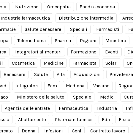
pia
Nutrizione
Omeopatia
Bandi e concorsi
Industria farmaceutica
Distribuzione intermedia
Arre
armacie
Salute benessere
Speciali
Farmacisti
F
ropa
Telemedicina
Pharma
Regioni
Ministero
rca
Integratori alimentari
Formazione
Eventi
Di
di
Cosmetica
Medicine
Farmacista
Solari
On
Benessere
Salute
Aifa
Acquisizioni
Previdenza
vid
Integratori
Ecm
Medicna
Vaccino
Regio
aco
Ministero della salute
Speciale
Medici
Cur
Agenzia delle entrate
Farmaceutica
Industria
Inf
essia
Allattamento
Pharmainfluencer
Fda
Fisco
ercato
Donna
Infezioni
Ccnl
Contratto lavoro