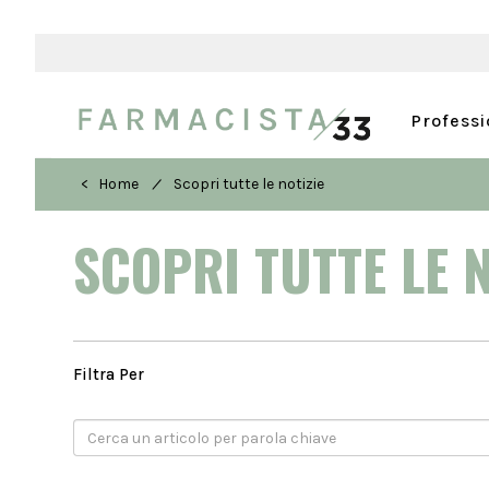
Profess
/
< Home
Scopri tutte le notizie
SCOPRI TUTTE LE 
Filtra Per