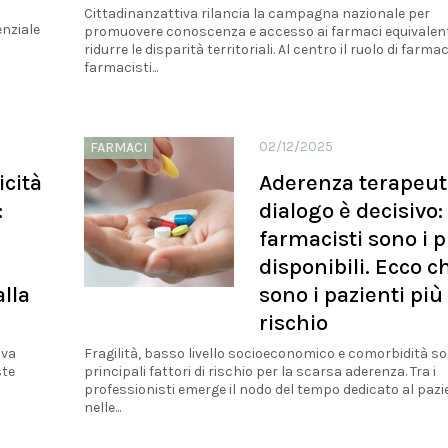
Cittadinanzattiva rilancia la campagna nazionale per
enziale
promuovere conoscenza e accesso ai farmaci equivalent
ridurre le disparità territoriali. Al centro il ruolo di farmac
farmacisti...
02/12/2025
FARMACI
icità
Aderenza terapeuti
:
dialogo è decisivo: 
farmacisti sono i p
disponibili. Ecco c
alla
sono i pazienti più
rischio
iva
Fragilità, basso livello socioeconomico e comorbidità so
ste
principali fattori di rischio per la scarsa aderenza. Tra i
professionisti emerge il nodo del tempo dedicato al pazi
nelle...