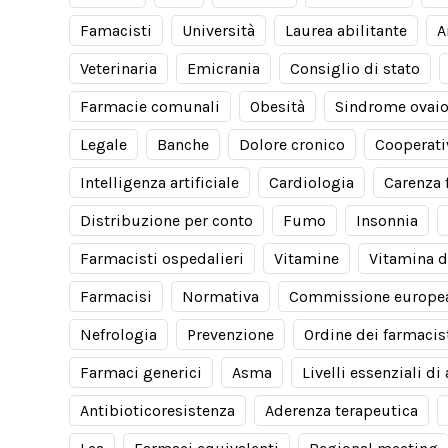
Famacisti
Università
Laurea abilitante
A
Veterinaria
Emicrania
Consiglio di stato
Farmacie comunali
Obesità
Sindrome ovaio
Legale
Banche
Dolore cronico
Cooperati
Intelligenza artificiale
Cardiologia
Carenza 
Distribuzione per conto
Fumo
Insonnia
Farmacisti ospedalieri
Vitamine
Vitamina d
Farmacisi
Normativa
Commissione europe
Nefrologia
Prevenzione
Ordine dei farmacis
Farmaci generici
Asma
Livelli essenziali di
Antibioticoresistenza
Aderenza terapeutica