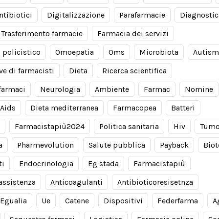
ntibiotici
Digitalizzazione
Parafarmacie
Diagnostic
Trasferimento farmacie
Farmacia dei servizi
 policistico
Omoepatia
Oms
Microbiota
Autis
ve di farmacisti
Dieta
Ricerca scientifica
farmaci
Neurologia
Ambiente
Farmac
Nomine
Aids
Dieta mediterranea
Farmacopea
Batteri
Farmacistapiù2024
Politica sanitaria
Hiv
Tumo
a
Pharmevolution
Salute pubblica
Payback
Biot
ti
Endocrinologia
Eg stada
Farmacistapiù
 assistenza
Anticoagulanti
Antibioticoresisetnza
Egualia
Ue
Catene
Dispositivi
Federfarma
A