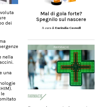
 voluta
Mal di gola forte?
ure
Spegnilo sul nascere
po dei
A cura di
Euritalia Coswell
mma
emergenze
FARMACIE
 nella
accini.
 e una
à
cnologie
CHIM).
 le
FARMACIE
comitato