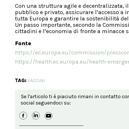
Con una struttura agile e decentralizzata, 
pubblico e privato, assicurare l’accesso a i
tutta Europa e garantire la sostenibilità del
Un passo importante, secondo la Commission
cittadini e l’economia di fronte a minacce s
Fonte
https://ec.europa.eu/commission/pressco
https://health.ec.europa.eu/health-emerg
TAG:
VACCINI
Se l'articolo ti è piaciuto rimani in contatto co
social seguendoci su: