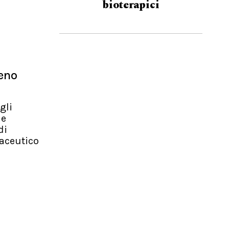
bioterapici
meno
gli
le
di
maceutico