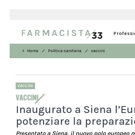
Profess
/
/
< Home
Politica sanitaria
vaccini
VACCINI
VACCINI
Inaugurato a Siena l’E
potenziare la preparazi
Presentato a Siena, il nuovo polo europeo m