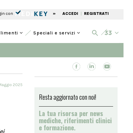
gin con
»
ACCEDI
|
REGISTRATI
alimenti
Speciali e servizi
Maggio 2025
Resta aggiornato con noi!
La tua risorsa per news
mediche, riferimenti clinici
e formazione.
ei