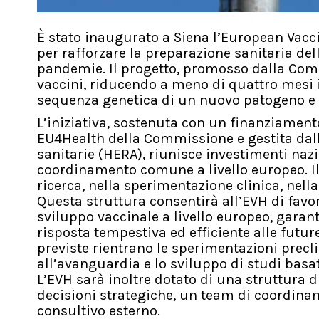
È stato inaugurato a Siena l’European Vacc
per rafforzare la preparazione sanitaria del
pandemie. Il progetto, promosso dalla Comm
vaccini, riducendo a meno di quattro mesi il
sequenza genetica di un nuovo patogeno e l
L’iniziativa, sostenuta con un finanziament
EU4Health della Commissione e gestita dall’
sanitarie (HERA), riunisce investimenti nazi
coordinamento comune a livello europeo. Il
ricerca, nella sperimentazione clinica, nell
Questa struttura consentirà all’EVH di favor
sviluppo vaccinale a livello europeo, gara
risposta tempestiva ed efficiente alle futur
previste rientrano le sperimentazioni preclinic
all’avanguardia e lo sviluppo di studi basa
L’EVH sarà inoltre dotato di una struttura d
decisioni strategiche, un team di coordina
consultivo esterno.