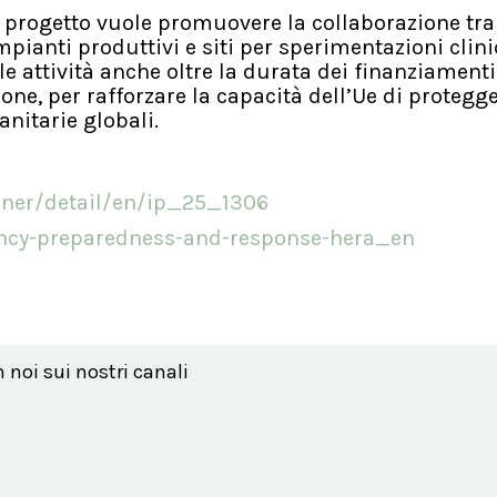
il progetto vuole promuovere la collaborazione tra
mpianti produttivi e siti per sperimentazioni clini
le attività anche oltre la durata dei finanziamenti 
e, per rafforzare la capacità dell’Ue di protegge
anitarie globali.
rner/detail/en/ip_25_1306
ency-preparedness-and-response-hera_en
n noi sui nostri canali