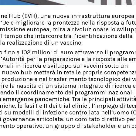
ine Hub (EVH), una nuova infrastruttura europea
l’Ue e migliorare la prontezza nella risposta a fut
issione europea, mira a rivoluzionare lo svilup
 tempo che intercorre tra l’identificazione della
a realizzazione di un vaccino.
o fino a 102 milioni di euro attraverso il progra
Autorità per la preparazione e la risposta alle 
onali in ricerca e sviluppo sui vaccini sotto un
 nuovo hub metterà in rete le proprie competenze
a produzione e nel trasferimento tecnologico dei v
ire la nascita di un sistema integrato di ricerca e
ntendo il coordinamento dei programmi nazionali
e emergenze pandemiche. Tra le principali attivit
he, le fasi I e II dei trial clinici, l’impiego di te
ti su modelli di infezione controllata nell’uomo (
i governance articolata: un comitato direttivo per
mento operativo, un gruppo di stakeholder e un 