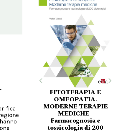
a
r
FITOTERAPIA E
OMEOPATIA.
MODERNE TERAPIE
arifica
MEDICHE -
 Regione
Farmacognosia e
e hanno
tossicologia di 200
ione