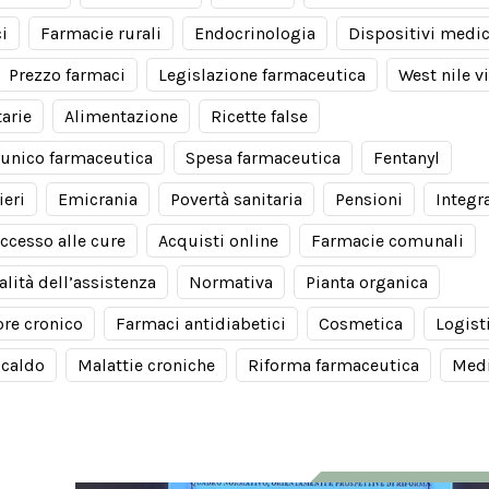
i
Farmacie rurali
Endocrinologia
Dispositivi medic
Prezzo farmaci
Legislazione farmaceutica
West nile v
tarie
Alimentazione
Ricette false
 unico farmaceutica
Spesa farmaceutica
Fentanyl
ieri
Emicrania
Povertà sanitaria
Pensioni
Integr
ccesso alle cure
Acquisti online
Farmacie comunali
alità dell’assistenza
Normativa
Pianta organica
ore cronico
Farmaci antidiabetici
Cosmetica
Logist
 caldo
Malattie croniche
Riforma farmaceutica
Med