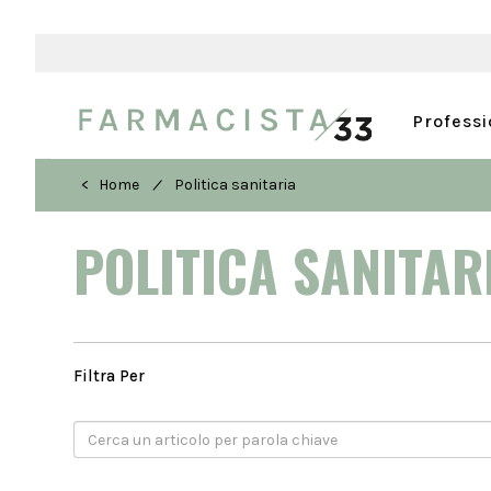
Profess
/
< Home
Politica sanitaria
POLITICA SANITA
Filtra Per