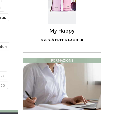
i
irus
My Happy
A cura di
ESTEE LAUDER
atori
FORMAZIONE
ica
ico