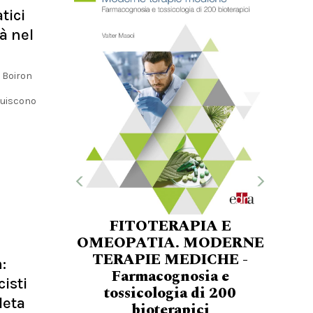
tici
à nel
e Boiron
tuiscono
FITOTERAPIA E
OMEOPATIA. MODERNE
TERAPIE MEDICHE -
:
Farmacognosia e
isti
tossicologia di 200
leta
bioterapici