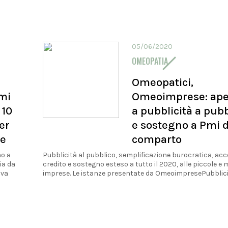
05/06/2020
OMEOPATIA
Omeopatici,
mi
Omeoimprese: ape
 10
a pubblicità a pub
er
e sostegno a Pmi d
ne
comparto
no a
Pubblicità al pubblico, semplificazione burocratica, acc
ia da
credito e sostegno esteso a tutto il 2020, alle piccole e 
ova
imprese. Le istanze presentate da OmeoimpresePubblicit