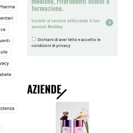
mediche, riferimenti clinici e
formazione.
Pharma
mentari
Iscriviti al servizio utilizzando il tuo
account Medikey
ica
Dichiaro di aver letto e accetto le
venti
condizioni di
privacy
lute
vacy
abete
AZIENDE
sistenza