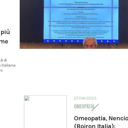
 più
rme
à di
 italiana
ni
27/06/2023
OMEOPATIA
Omeopatia, Nencio
(Boiron Italia):