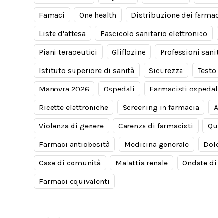
Famaci
One health
Distribuzione dei farmac
Liste d'attesa
Fascicolo sanitario elettronico
Piani terapeutici
Gliflozine
Professioni sani
Istituto superiore di sanità
Sicurezza
Testo
Manovra 2026
Ospedali
Farmacisti ospedal
Ricette elettroniche
Screening in farmacia
A
Violenza di genere
Carenza di farmacisti
Qu
Farmaci antiobesità
Medicina generale
Dol
Case di comunità
Malattia renale
Ondate di
Farmaci equivalenti