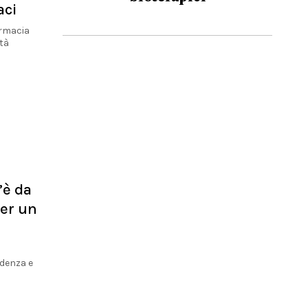
aci
armacia
ità
’è da
per un
udenza e