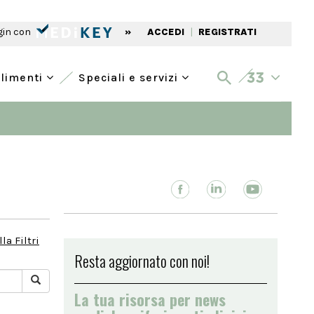
gin con
»
ACCEDI
|
REGISTRATI
alimenti
Speciali e servizi
la Filtri
Resta aggiornato con noi!
La tua risorsa per news