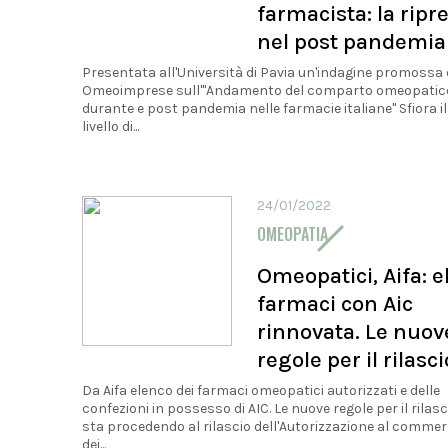
farmacista: la ripr
nel post pandemia
Presentata all'Università di Pavia un'indagine promossa
Omeoimprese sull'"Andamento del comparto omeopatico
durante e post pandemia nelle farmacie italiane" Sfiora il
livello di...
24/01/2022
OMEOPATIA
Omeopatici, Aifa: 
farmaci con Aic
rinnovata. Le nuov
regole per il rilasci
Da Aifa elenco dei farmaci omeopatici autorizzati e delle
confezioni in possesso di AIC. Le nuove regole per il rilasci
sta procedendo al rilascio dell'Autorizzazione al commerc
dei...