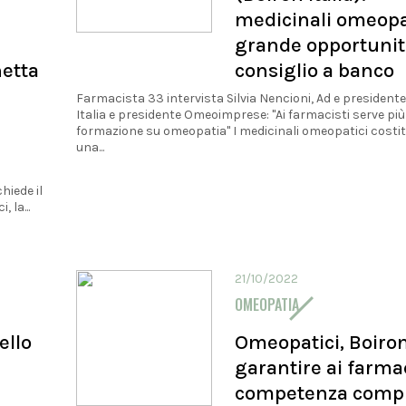
medicinali omeopa
grande opportunit
hetta
consiglio a banco
Farmacista 33 intervista Silvia Nencioni, Ad e president
Italia e presidente Omeoimprese: "Ai farmacisti serve più
formazione su omeopatia" I medicinali omeopatici costi
una...
hiede il
 la...
21/10/2022
OMEOPATIA
ello
Omeopatici, Boiron
garantire ai farmac
competenza comp