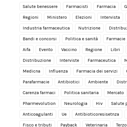
Salute benessere
Farmacisti
Farmacia
G
Regioni
Ministero
Elezioni
Intervista
Industria farmaceutica
Nutrizione
Distribu
Bandi e concorsi
Politica e sanità
Farmacie
Aifa
Evento
Vaccino
Regione
Libri
Distribuzione
Interviste
Farmaceutica
M
Medicna
Influenza
Farmacia dei servizi
Parafarmacie
Antibiotici
Ambiente
Dist
Carenza farmaci
Politica sanitaria
Mercato
Pharmevolution
Neurologia
Hiv
Salute 
Anticoagulanti
Ue
Antibioticoresisetnza
Fisco e tributi
Payback
Veterinaria
Terzo