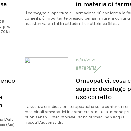
esa
in materia di farm
Il convegno di apertura di FarmacistaPiù conferma la f
come il più importante presidio per garantire la continu
 da
assistenziale a tutti i cittadini. Lo sottolinea Silvia...
 pre,
 70% il
15/10/2020
OMEOPATIA
elenco
Omeopatici, cosa c
sapere: decalogo 
e
uso corretto
o
L'assenza di indicazioni terapeutiche sulle confezioni di
medicinali omeopatici in commercio in Italia impone pr
buon senso. Omeoimprese: "sono farmaci non acqua
o L'Aifa
fresca"L'assenza di...
io (Aic)