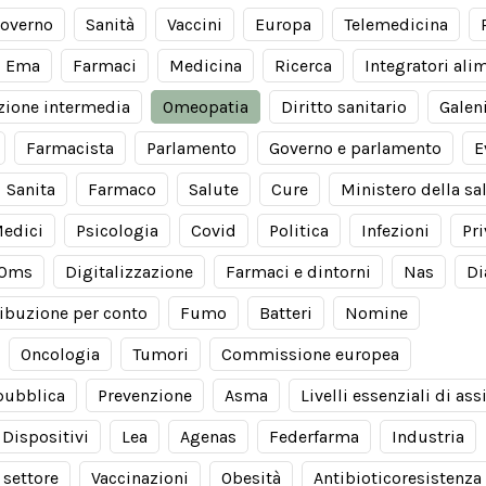
overno
Sanità
Vaccini
Europa
Telemedicina
Ema
Farmaci
Medicina
Ricerca
Integratori ali
zione intermedia
Omeopatia
Diritto sanitario
Galen
Farmacista
Parlamento
Governo e parlamento
E
Sanita
Farmaco
Salute
Cure
Ministero della sa
edici
Psicologia
Covid
Politica
Infezioni
Pri
Oms
Digitalizzazione
Farmaci e dintorni
Nas
Di
ribuzione per conto
Fumo
Batteri
Nomine
Oncologia
Tumori
Commissione europea
pubblica
Prevenzione
Asma
Livelli essenziali di as
Dispositivi
Lea
Agenas
Federfarma
Industria
 settore
Vaccinazioni
Obesità
Antibioticoresistenza