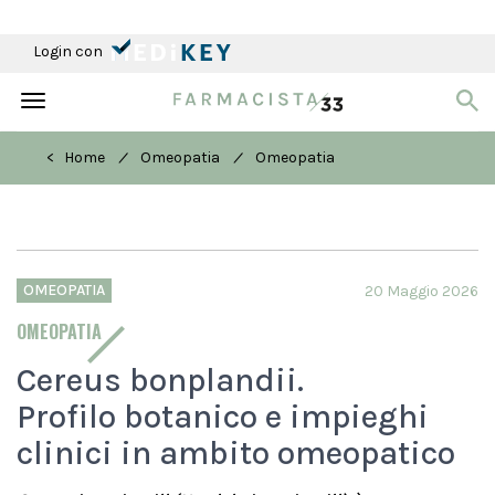
Login con
Toggle
navigation
/
/
< Home
Omeopatia
Omeopatia
OMEOPATIA
20 Maggio 2026
OMEOPATIA
Cereus bonplandii.
Profilo botanico e impieghi
clinici in ambito omeopatico