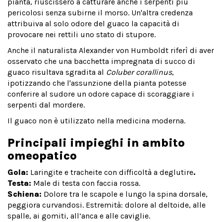
pianta, riuscissero a catturare anche i serpenti più
pericolosi senza subirne il morso. Un'altra credenza
attribuiva al solo odore del guaco la capacità di
provocare nei rettili uno stato di stupore.
Anche il naturalista Alexander von Humboldt riferì di aver
osservato che una bacchetta impregnata di succo di
guaco risultava sgradita al
Coluber corallinus
,
ipotizzando che l'assunzione della pianta potesse
conferire al sudore un odore capace di scoraggiare i
serpenti dal mordere.
Il guaco non è utilizzato nella medicina moderna.
Principali impieghi in ambito
omeopatico
Gola:
Laringite e tracheite con difficoltà a deglutire
.
Testa:
Male di testa con faccia rossa.
Schiena:
Dolore tra le scapole e lungo la spina dorsale,
peggiora curvandosi. Estremità: dolore al deltoide, alle
spalle, ai gomiti, all’anca e alle caviglie.