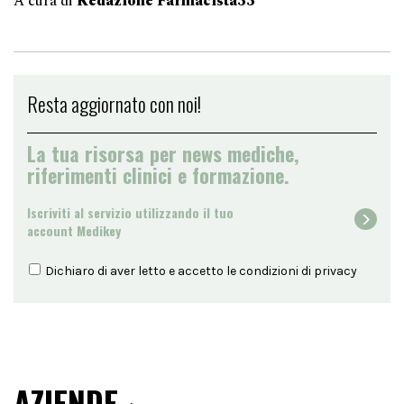
A cura di
Redazione Farmacista33
Resta aggiornato con noi!
La tua risorsa per news mediche,
riferimenti clinici e formazione.
Iscriviti al servizio utilizzando il tuo
account Medikey
Dichiaro di aver letto e accetto le condizioni di
privacy
AZIENDE