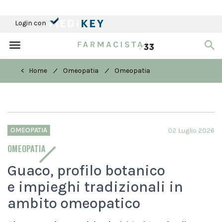
Login con
Toggle
navigation
/
/
< Home
Omeopatia
Omeopatia
OMEOPATIA
02 Luglio 2026
OMEOPATIA
Guaco, profilo botanico
e impieghi tradizionali in
ambito omeopatico