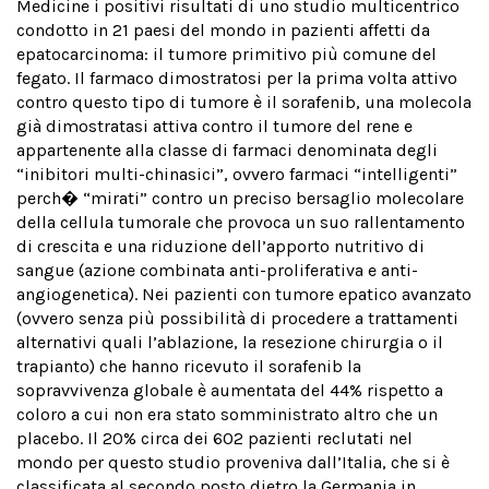
Medicine i positivi risultati di uno studio multicentrico
condotto in 21 paesi del mondo in pazienti affetti da
epatocarcinoma: il tumore primitivo più comune del
fegato. Il farmaco dimostratosi per la prima volta attivo
contro questo tipo di tumore è il sorafenib, una molecola
già dimostratasi attiva contro il tumore del rene e
appartenente alla classe di farmaci denominata degli
“inibitori multi-chinasici”, ovvero farmaci “intelligenti”
perch� “mirati” contro un preciso bersaglio molecolare
della cellula tumorale che provoca un suo rallentamento
di crescita e una riduzione dell’apporto nutritivo di
sangue (azione combinata anti-proliferativa e anti-
angiogenetica). Nei pazienti con tumore epatico avanzato
(ovvero senza più possibilità di procedere a trattamenti
alternativi quali l’ablazione, la resezione chirurgia o il
trapianto) che hanno ricevuto il sorafenib la
sopravvivenza globale è aumentata del 44% rispetto a
coloro a cui non era stato somministrato altro che un
placebo. Il 20% circa dei 602 pazienti reclutati nel
mondo per questo studio proveniva dall’Italia, che si è
classificata al secondo posto dietro
la Germania
in