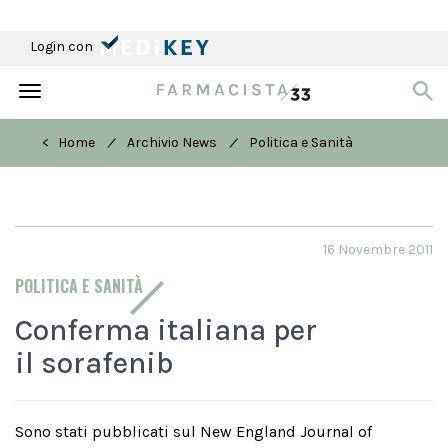
Login con
Toggle
navigation
/
/
< Home
Archivio News
Politica e Sanità
16 Novembre 2011
POLITICA E SANITÀ
Conferma italiana per
il sorafenib
Sono stati pubblicati sul New England Journal of