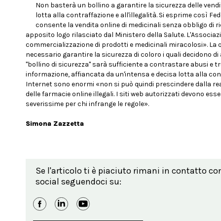
Non basterà un bollino a garantire la sicurezza delle ven
lotta alla contraffazione e all'illegalità. Si esprime così 
consente la vendita online di medicinali senza obbligo di r
apposito logo rilasciato dal Ministero della Salute. L'Associaz
commercializzazione di prodotti e medicinali miracolosi». La q
necessario garantire la sicurezza di coloro i quali decidono di
"bollino di sicurezza" sarà sufficiente a contrastare abusi 
informazione, affiancata da un'intensa e decisa lotta alla contra
Internet sono enormi «non si può quindi prescindere dalla realiz
delle farmacie online illegali. I siti web autorizzati devono es
severissime per chi infrange le regole».
Simona Zazzetta
Se l'articolo ti è piaciuto rimani in contatto co
social seguendoci su: