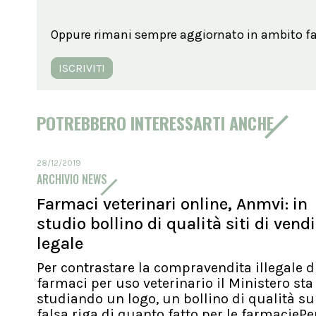
Oppure rimani sempre aggiornato in ambito far
ISCRIVITI
POTREBBERO INTERESSARTI ANCHE
28/12/2019
ARCHIVIO NEWS
Farmaci veterinari online, Anmvi: in
studio bollino di qualità siti di vend
legale
Per contrastare la compravendita illegale d
farmaci per uso veterinario il Ministero sta
studiando un logo, un bollino di qualità su
falsa riga di quanto fatto per le farmaciePer.