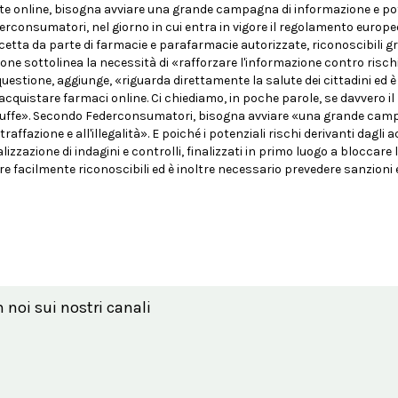
dite online, bisogna avviare una grande campagna di informazione e po
Federconsumatori, nel giorno in cui entra in vigore il regolamento europ
icetta da parte di farmacie e parafarmacie autorizzate, riconoscibili g
ione sottolinea la necessità di «rafforzare l'informazione contro rischi
uestione, aggiunge, «riguarda direttamente la salute dei cittadini ed 
 acquistare farmaci online. Ci chiediamo, in poche parole, se davvero il
e truffe». Secondo Federconsumatori, bisogna avviare «una grande cam
ffazione e all'illegalità». E poiché i potenziali rischi derivanti dagli a
zazione di indagini e controlli, finalizzati in primo luogo a bloccare l'
sere facilmente riconoscibili ed è inoltre necessario prevedere sanzioni
n noi sui nostri canali