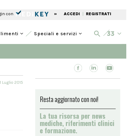
gin con
»
ACCEDI
|
REGISTRATI
alimenti
Speciali e servizi
1 Luglio 2015
Resta aggiornato con noi!
La tua risorsa per news
mediche, riferimenti clinici
e formazione.