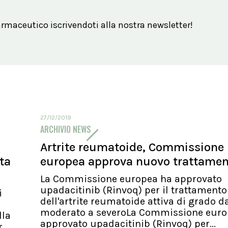
maceutico iscrivendoti alla nostra newsletter!
27/12/2019
ARCHIVIO NEWS
Artrite reumatoide, Commissione
ita
europea approva nuovo trattame
La Commissione europea ha approvato
upadacitinib (Rinvoq) per il trattamento
i
dell'artrite reumatoide attiva di grado d
moderato a severoLa Commissione euro
lla
approvato upadacitinib (Rinvoq) per...
..