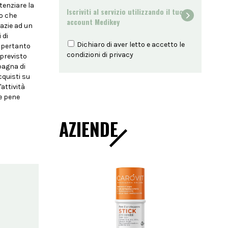
tenziare la
Iscriviti al servizio utilizzando il tuo
eo che
account Medikey
razie ad un
 di
Dichiaro di aver letto e accetto le
è pertanto
condizioni di
privacy
 previsto
pagna di
cquisti su
attività
 e pene
AZIENDE