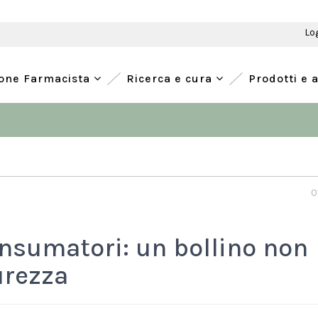
Lo
ione Farmacista
Ricerca e cura
Prodotti e 
0
onsumatori: un bollino non
urezza