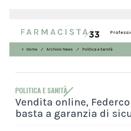
Profess
/
/
< Home
Archivio News
Politica e Sanità
POLITICA E SANITÀ
Vendita online, Federc
basta a garanzia di sic