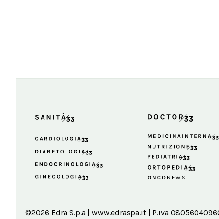
©2026 Edra S.p.a | www.edraspa.it | P.iva 08056040960 |