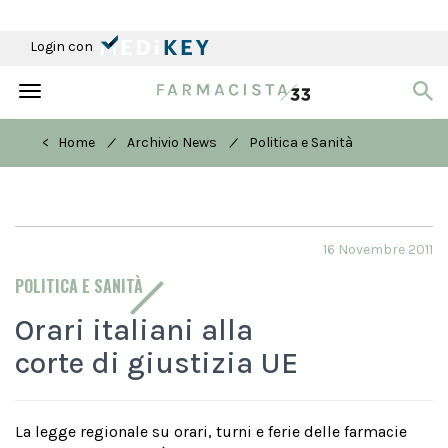
Login con
Toggle
navigation
/
/
< Home
Archivio News
Politica e Sanità
16 Novembre 2011
POLITICA E SANITÀ
Orari italiani alla
corte di giustizia UE
La legge regionale su orari, turni e ferie delle farmacie