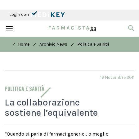
Login con
Toggle
navigation
/
/
< Home
Archivio News
Politica e Sanità
16 Novembre 2011
POLITICA E SANITÀ
La collaborazione
sostiene l’equivalente
“Quando si parla di farmaci generici, o meglio