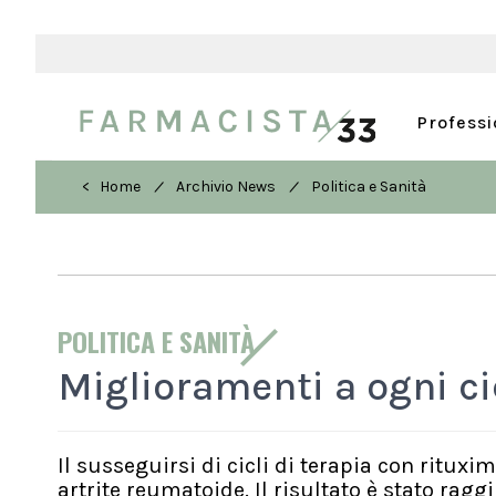
Profess
/
/
< Home
Archivio News
Politica e Sanità
POLITICA E SANITÀ
Miglioramenti a ogni ci
Il susseguirsi di cicli di terapia con rituxi
artrite reumatoide. Il risultato è stato ragg