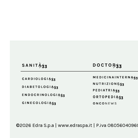
©2026 Edra S.p.a | www.edraspa.it | P.iva 08056040960 |