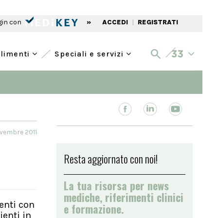
gin con
»
ACCEDI
|
REGISTRATI
alimenti
Speciali e servizi
ovembre 2011
Resta aggiornato con noi!
La tua risorsa per news
mediche, riferimenti clinici
ienti con
e formazione.
ienti in