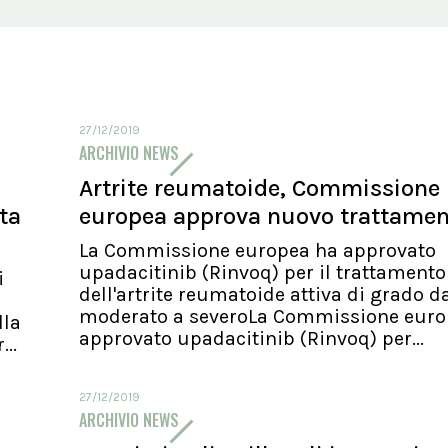
27/12/2019
ARCHIVIO NEWS
Artrite reumatoide, Commissione
ita
europea approva nuovo trattame
La Commissione europea ha approvato
upadacitinib (Rinvoq) per il trattamento
i
dell'artrite reumatoide attiva di grado d
moderato a severoLa Commissione euro
lla
approvato upadacitinib (Rinvoq) per...
..
27/12/2019
ARCHIVIO NEWS