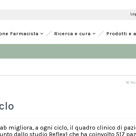
Lo
ione Farmacista
Ricerca e cura
Prodotti e 
16 N
clo
mab migliora, a ogni ciclo, il quadro clinico di paz
iunto dallo studio Reflex1 che ha coinvolto 517 paz