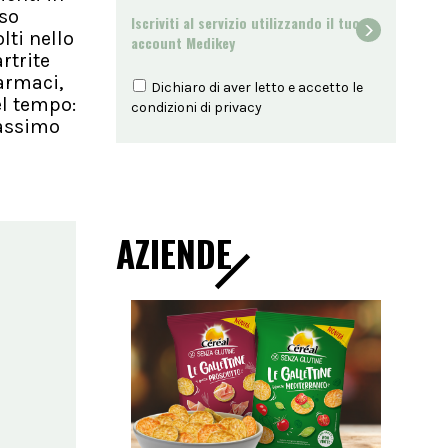
sso
Iscriviti al servizio utilizzando il tuo
lti nello
account Medikey
rtrite
armaci,
Dichiaro di aver letto e accetto le
el tempo:
condizioni di
privacy
massimo
AZIENDE