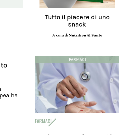
Tutto il piacere di uno
snack
A cura di
Nutrition & Santé
FARMACI
nto
a
pea ha
FARMACI