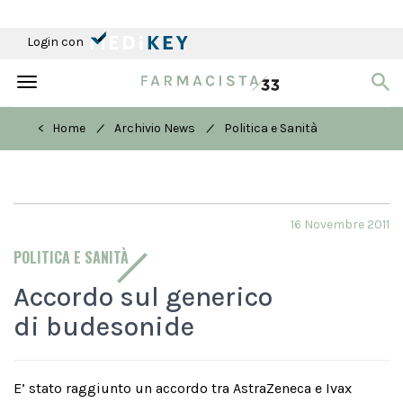
Login con
Toggle
navigation
/
/
< Home
Archivio News
Politica e Sanità
16 Novembre 2011
POLITICA E SANITÀ
Accordo sul generico
di budesonide
E’ stato raggiunto un accordo tra AstraZeneca e Ivax