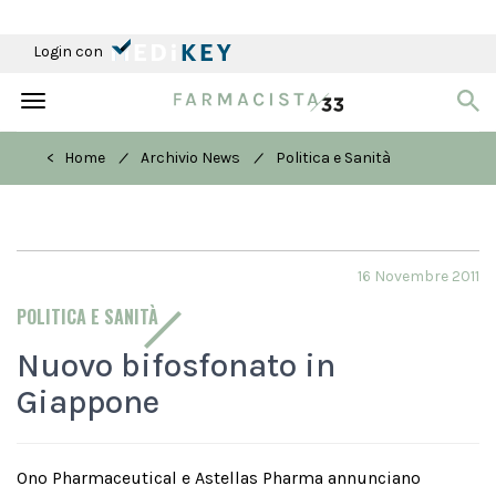
Login con
Toggle
navigation
/
/
< Home
Archivio News
Politica e Sanità
16 Novembre 2011
POLITICA E SANITÀ
Nuovo bifosfonato in
Giappone
Ono Pharmaceutical e Astellas Pharma annunciano