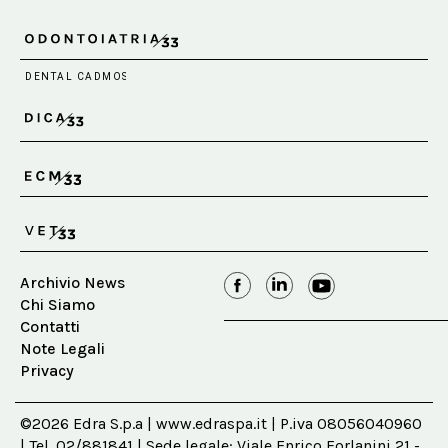
Archivio News
Chi Siamo
Contatti
Note Legali
Privacy
©2026 Edra S.p.a | www.edraspa.it | P.iva 08056040960
| Tel. 02/881841 | Sede legale: Viale Enrico Forlanini 21 -