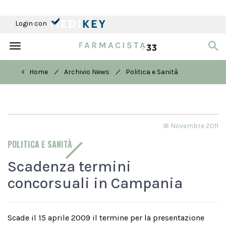
Login con
Toggle
navigation
/
/
< Home
Archivio News
Politica e Sanità
16 Novembre 2011
POLITICA E SANITÀ
Scadenza termini
concorsuali in Campania
Scade il 15 aprile 2009 il termine per la presentazione