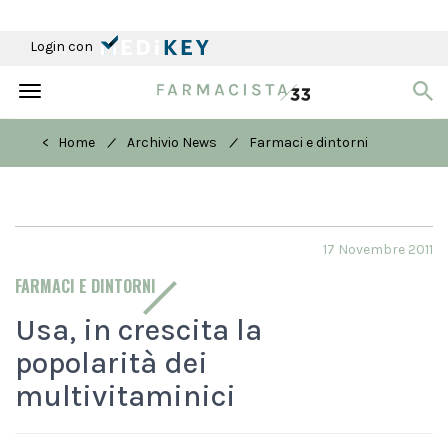
Login con
Toggle
navigation
/
/
< Home
Archivio News
Farmaci e dintorni
17 Novembre 2011
FARMACI E DINTORNI
Usa, in crescita la
popolarità dei
multivitaminici