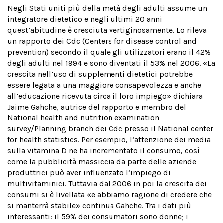
Negli Stati uniti più della metà degli adulti assume un
integratore dietetico e negli ultimi 20 anni
quest’abitudine è cresciuta vertiginosamente. Lo rileva
un rapporto dei Cdc (Centers for disease control and
prevention) secondo il quale gli utilizzatori erano il 42%
degli adulti nel 1994 e sono diventati il 53% nel 2006. «La
crescita nell’uso di supplementi dietetici potrebbe
essere legata a una maggiore consapevolezza e anche
all’educazione ricevuta circa il loro impiego» dichiara
Jaime Gahche, autrice del rapporto e membro del
National health and nutrition examination
survey/Planning branch dei Cdc presso il National center
for health statistics. Per esempio, l’attenzione dei media
sulla vitamina D ne ha incrementato il consumo, così
come la pubblicità massiccia da parte delle aziende
produttrici può aver influenzato l’impiego di
multivitaminici. Tuttavia dal 2006 in poi la crescita dei
consumi si è livellata «e abbiamo ragione di credere che
si manterrà stabile» continua Gahche. Tra i dati più
interessanti: il 59% dei consumatori sono donne; i